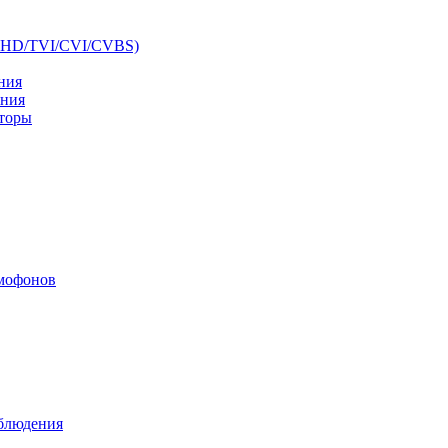
AHD/TVI/CVI/CVBS)
ния
ения
аторы
мофонов
аблюдения