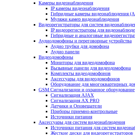
Камеры видеонаблюдения
IP камеры видеонаблюдения
Гибридные камеры видеонаблюдения (
Муляжи камер видеонаблюдения
Видеорегистраторы для систем видеонаблюде
IP видеорегистраторы для видеонаблюд
Гибридные и аналоговые видеорегистр
Аудиодомофоны и переговорные устройства
Аудио трубки для домофона
Аудио панели
Видеодомофоны
Мониторы для видеодомофона
Вызывные панели для видеодомофона
Комплекты видеодомофонов
Аксессуары для видеодомофонов
Оборудование для многоквартирных до
GSM Сигнализации и охранное оборудование
Сигнализация AJAX
Сигнализация AX PRO
Датчики и Оповещатели
Приборы приемно-контрольные
Источники питания
Аксессуары для систем видеонаблюдения
Источники питания для систем видеон
Жесткие диски для видеорегистраторов