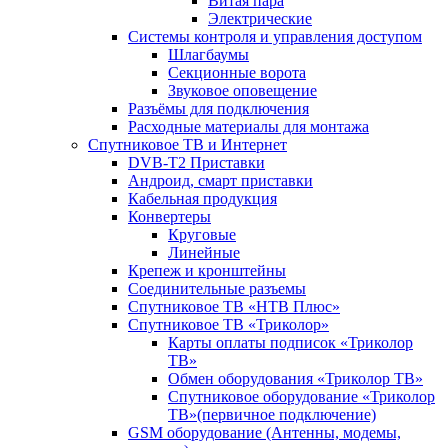
Витая пара
Электрические
Системы контроля и управления доступом
Шлагбаумы
Секционные ворота
Звуковое оповещение
Разъёмы для подключения
Расходные материалы для монтажа
Спутниковое ТВ и Интернет
DVB-Т2 Приставки
Андроид, смарт приставки
Кабельная продукция
Конвертеры
Круговые
Линейные
Крепеж и кронштейны
Соединительные разъемы
Спутниковое ТВ «НТВ Плюс»
Спутниковое ТВ «Триколор»
Карты оплаты подписок «Триколор
ТВ»
Обмен оборудования «Триколор ТВ»
Спутниковое оборудование «Триколор
ТВ»(первичное подключение)
GSM оборудование (Антенны, модемы,