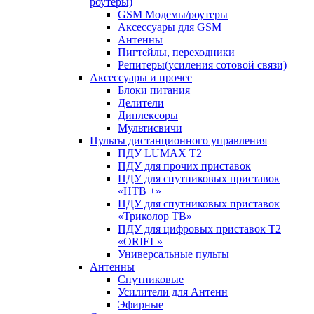
роутеры)
GSM Модемы/роутеры
Аксессуары для GSM
Антенны
Пигтейлы, переходники
Репитеры(усиления сотовой связи)
Аксессуары и прочее
Блоки питания
Делители
Диплексоры
Мультисвичи
Пульты дистанционного управления
ПДУ LUMAX Т2
ПДУ для прочих приставок
ПДУ для спутниковых приставок
«НТВ +»
ПДУ для спутниковых приставок
«Триколор ТВ»
ПДУ для цифровых приставок Т2
«ORIEL»
Универсальные пульты
Антенны
Спутниковые
Усилители для Антенн
Эфирные