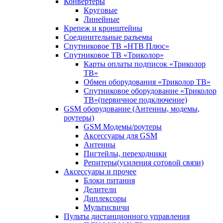
Конвертеры
Круговые
Линейные
Крепеж и кронштейны
Соединительные разъемы
Спутниковое ТВ «НТВ Плюс»
Спутниковое ТВ «Триколор»
Карты оплаты подписок «Триколор
ТВ»
Обмен оборудования «Триколор ТВ»
Спутниковое оборудование «Триколор
ТВ»(первичное подключение)
GSM оборудование (Антенны, модемы,
роутеры)
GSM Модемы/роутеры
Аксессуары для GSM
Антенны
Пигтейлы, переходники
Репитеры(усиления сотовой связи)
Аксессуары и прочее
Блоки питания
Делители
Диплексоры
Мультисвичи
Пульты дистанционного управления