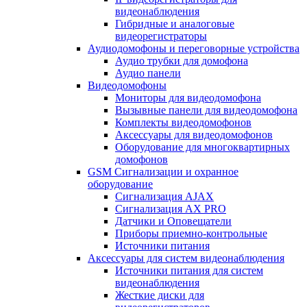
видеонаблюдения
Гибридные и аналоговые
видеорегистраторы
Аудиодомофоны и переговорные устройства
Аудио трубки для домофона
Аудио панели
Видеодомофоны
Мониторы для видеодомофона
Вызывные панели для видеодомофона
Комплекты видеодомофонов
Аксессуары для видеодомофонов
Оборудование для многоквартирных
домофонов
GSM Сигнализации и охранное
оборудование
Сигнализация AJAX
Сигнализация AX PRO
Датчики и Оповещатели
Приборы приемно-контрольные
Источники питания
Аксессуары для систем видеонаблюдения
Источники питания для систем
видеонаблюдения
Жесткие диски для