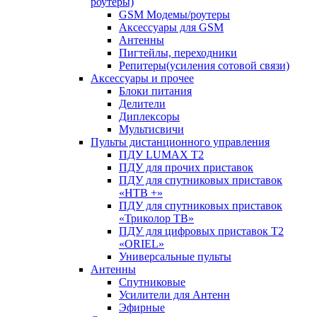
роутеры)
GSM Модемы/роутеры
Аксессуары для GSM
Антенны
Пигтейлы, переходники
Репитеры(усиления сотовой связи)
Аксессуары и прочее
Блоки питания
Делители
Диплексоры
Мультисвичи
Пульты дистанционного управления
ПДУ LUMAX Т2
ПДУ для прочих приставок
ПДУ для спутниковых приставок
«НТВ +»
ПДУ для спутниковых приставок
«Триколор ТВ»
ПДУ для цифровых приставок Т2
«ORIEL»
Универсальные пульты
Антенны
Спутниковые
Усилители для Антенн
Эфирные