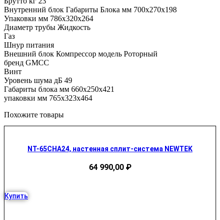
Брутто кг 23
Внутренний блок Габариты Блока мм 700х270х198
Упаковки мм 786х320х264
Диаметр трубы Жидкость
Газ
Шнур питания
Внешний блок Компрессор модель Роторный
бренд GMCC
Винт
Уровень шума дБ 49
Габариты блока мм 660х250х421
упаковки мм 765х323х464
Похожите товары
NT-65CHA24, настенная сплит-система NEWTEK
64 990,00
₽
Купить