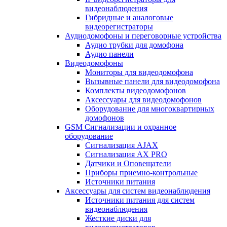
видеонаблюдения
Гибридные и аналоговые
видеорегистраторы
Аудиодомофоны и переговорные устройства
Аудио трубки для домофона
Аудио панели
Видеодомофоны
Мониторы для видеодомофона
Вызывные панели для видеодомофона
Комплекты видеодомофонов
Аксессуары для видеодомофонов
Оборудование для многоквартирных
домофонов
GSM Сигнализации и охранное
оборудование
Сигнализация AJAX
Сигнализация AX PRO
Датчики и Оповещатели
Приборы приемно-контрольные
Источники питания
Аксессуары для систем видеонаблюдения
Источники питания для систем
видеонаблюдения
Жесткие диски для