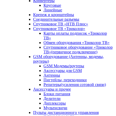
Конвертеры
Круговые
Линейные
Крепеж и кронштейны
Соединительные разъемы
Спутниковое ТВ «НТВ Плюс»
Спутниковое ТВ «Триколор»
Карты оплаты подписок «Триколор
ТВ»
Обмен оборудования «Триколор ТВ»
Спутниковое оборудование «Триколор
ТВ»(первичное подключение)
GSM оборудование (Антенны, модемы,
роутеры)
GSM Модемы/роутеры
Аксессуары для GSM
Антенны
Пигтейлы, переходники
Репитеры(усиления сотовой связи)
Аксессуары и прочее
Блоки питания
Делители
Диплексоры
Мультисвичи
Пульты дистанционного управления