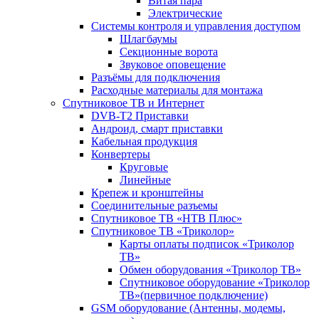
Витая пара
Электрические
Системы контроля и управления доступом
Шлагбаумы
Секционные ворота
Звуковое оповещение
Разъёмы для подключения
Расходные материалы для монтажа
Спутниковое ТВ и Интернет
DVB-Т2 Приставки
Андроид, смарт приставки
Кабельная продукция
Конвертеры
Круговые
Линейные
Крепеж и кронштейны
Соединительные разъемы
Спутниковое ТВ «НТВ Плюс»
Спутниковое ТВ «Триколор»
Карты оплаты подписок «Триколор
ТВ»
Обмен оборудования «Триколор ТВ»
Спутниковое оборудование «Триколор
ТВ»(первичное подключение)
GSM оборудование (Антенны, модемы,