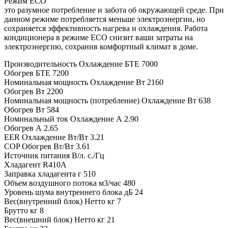
Режим ЕСО
это разумное потребление и забота об окружающей среде. При
данном режиме потребляется меньше электроэнергии, но
сохраняется эффективность нагрева и охлаждения. Работа
кондиционера в режиме ЕСО снизит ваши затраты на
электроэнергию, сохранив комфортный климат в доме.
Производительность Охлаждение БТЕ 7000
Обогрев БТЕ 7200
Номинальная мощность Охлаждение Вт 2160
Обогрев Вт 2200
Номинальная мощность (потребление) Охлаждение Вт 638
Обогрев Вт 584
Номинальный ток Охлаждение А 2.90
Обогрев А 2.65
EER Охлаждение Вт/Вт 3.21
COP Обогрев Вт/Вт 3.61
Источник питания В/л. с./Гц
Хладагент R410A
Заправка хладагента г 510
Объем воздушного потока м3/час 480
Уровень шума внутреннего блока дБ 24
Вес(внутренний блок) Нетто кг 7
Брутто кг 8
Вес(внешний блок) Нетто кг 21