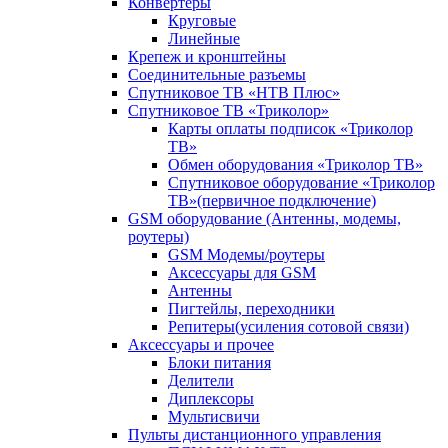
Конвертеры
Круговые
Линейные
Крепеж и кронштейны
Соединительные разъемы
Спутниковое ТВ «НТВ Плюс»
Спутниковое ТВ «Триколор»
Карты оплаты подписок «Триколор
ТВ»
Обмен оборудования «Триколор ТВ»
Спутниковое оборудование «Триколор
ТВ»(первичное подключение)
GSM оборудование (Антенны, модемы,
роутеры)
GSM Модемы/роутеры
Аксессуары для GSM
Антенны
Пигтейлы, переходники
Репитеры(усиления сотовой связи)
Аксессуары и прочее
Блоки питания
Делители
Диплексоры
Мультисвичи
Пульты дистанционного управления