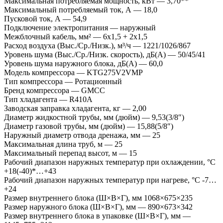
Максимальная потребляемая мощность, кВт — 3,70**
Максимальный потребляемый ток, А — 18,0
Пусковой ток, А — 54,9
Подключение электропитания — наружный
Межблочный кабель, мм² — 6х1,5 + 2х1,5
Расход воздуха (Выс./Ср./Низк.), м³/ч — 1221/1026/867
Уровень шума (Выс./Ср./Низк. скорость), дБ(А) — 50/45/41
Уровень шума наружного блока, дБ(А) — 60,0
Модель компрессора — KTG275V2VMP
Тип компрессора — Ротационный
Бренд компрессора — GMCC
Тип хладагента — R410A
Заводская заправка хладагента, кг — 2,00
Диаметр жидкостной трубы, мм (дюйм) — 9,53(3/8″)
Диаметр газовой трубы, мм (дюйм) — 15,88(5/8″)
Наружный диаметр отвода дренажа, мм — 25
Максимальная длина труб, м — 25
Максимальный перепад высот, м — 15
Рабочий диапазон наружных температур при охлаждении, °C
+18(-40)*…+43
Рабочий диапазон наружных температур при нагреве, °C -7…
+24
Размер внутреннего блока (Ш×В×Г), мм 1068×675×235
Размер наружного блока (Ш×В×Г), мм — 890×673×342
Размер внутреннего блока в упаковке (Ш×В×Г), мм —