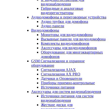
видеонаблюдения
Гибридные и аналоговые
видеорегистраторы
Аудиодомофоны и переговорные устройства
Аудио трубки для домофона
Аудио панели
Видеодомофоны
Мониторы для видеодомофона
Вызывные панели для видеодомофона
Комплекты видеодомофонов
Аксессуары для видеодомофонов
Оборудование для многоквартирных
домофонов
GSM Сигнализации и охранное
оборудование
Сигнализация AJAX
Сигнализация AX PRO
Датчики и Оповещатели
Приборы приемно-контрольные
Источники питания
Аксессуары для систем видеонаблюдения
Источники питания для систем
видеонаблюдения
Жесткие диски для