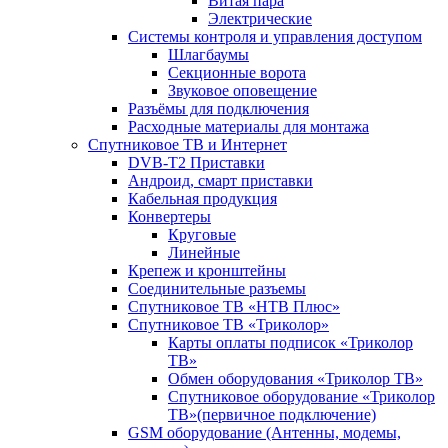
Витая пара
Электрические
Системы контроля и управления доступом
Шлагбаумы
Секционные ворота
Звуковое оповещение
Разъёмы для подключения
Расходные материалы для монтажа
Спутниковое ТВ и Интернет
DVB-Т2 Приставки
Андроид, смарт приставки
Кабельная продукция
Конвертеры
Круговые
Линейные
Крепеж и кронштейны
Соединительные разъемы
Спутниковое ТВ «НТВ Плюс»
Спутниковое ТВ «Триколор»
Карты оплаты подписок «Триколор
ТВ»
Обмен оборудования «Триколор ТВ»
Спутниковое оборудование «Триколор
ТВ»(первичное подключение)
GSM оборудование (Антенны, модемы,