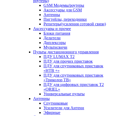
роутеры)
GSM Модемы/роутеры
Аксессуары для GSM
Антенны
Пигтейлы, переходники
Репитеры(усиления сотовой связи)
Аксессуары и прочее
Блоки питания
Делители
Диплексоры
Мультисвичи
Пульты дистанционного управления
ПДУ LUMAX Т2
ПДУ для прочих приставок
ПДУ для спутниковых приставок
«НТВ +»
ПДУ для спутниковых приставок
«Триколор ТВ»
ПДУ для цифровых приставок Т2
«ORIEL»
Универсальные пульты
Антенны
Спутниковые
Усилители для Антенн
Эфирные