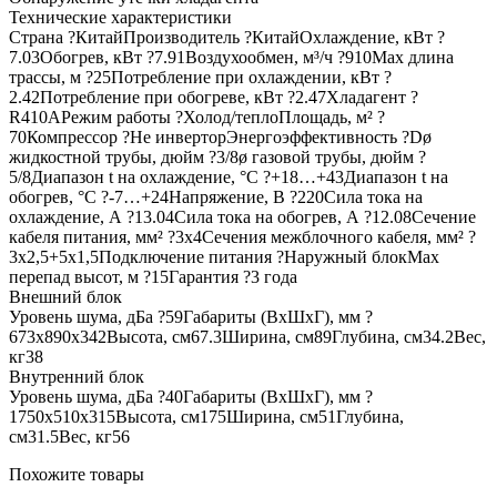
Технические характеристики
Страна ?КитайПроизводитель ?КитайОхлаждение, кВт ?
7.03Обогрев, кВт ?7.91Воздухообмен, м³/ч ?910Max длина
трассы, м ?25Потребление при охлаждении, кВт ?
2.42Потребление при обогреве, кВт ?2.47Хладагент ?
R410AРежим работы ?Холод/теплоПлощадь, м² ?
70Компрессор ?Не инверторЭнергоэффективность ?Dø
жидкостной трубы, дюйм ?3/8ø газовой трубы, дюйм ?
5/8Диапазон t на охлаждение, °С ?+18…+43Диапазон t на
обогрев, °С ?-7…+24Напряжение, В ?220Сила тока на
охлаждение, А ?13.04Сила тока на обогрев, А ?12.08Сечение
кабеля питания, мм² ?3х4Сечения межблочного кабеля, мм² ?
3х2,5+5х1,5Подключение питания ?Наружный блокMax
перепад высот, м ?15Гарантия ?3 года
Внешний блок
Уровень шума, дБа ?59Габариты (ВхШхГ), мм ?
673x890x342Высота, см67.3Ширина, см89Глубина, см34.2Вес,
кг38
Внутренний блок
Уровень шума, дБа ?40Габариты (ВхШхГ), мм ?
1750x510x315Высота, см175Ширина, см51Глубина,
см31.5Вес, кг56
Похожите товары