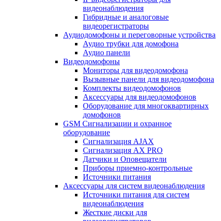
видеонаблюдения
Гибридные и аналоговые
видеорегистраторы
Аудиодомофоны и переговорные устройства
Аудио трубки для домофона
Аудио панели
Видеодомофоны
Мониторы для видеодомофона
Вызывные панели для видеодомофона
Комплекты видеодомофонов
Аксессуары для видеодомофонов
Оборудование для многоквартирных
домофонов
GSM Сигнализации и охранное
оборудование
Сигнализация AJAX
Сигнализация AX PRO
Датчики и Оповещатели
Приборы приемно-контрольные
Источники питания
Аксессуары для систем видеонаблюдения
Источники питания для систем
видеонаблюдения
Жесткие диски для