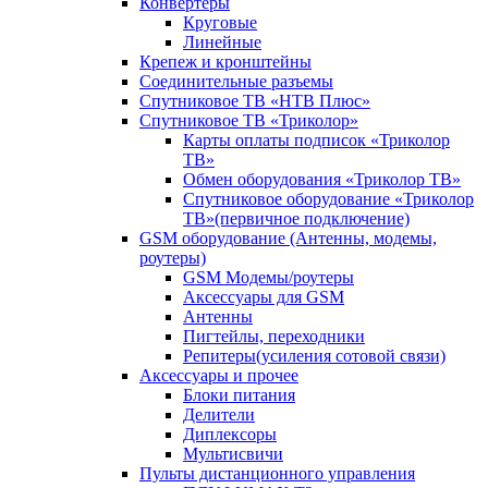
Конвертеры
Круговые
Линейные
Крепеж и кронштейны
Соединительные разъемы
Спутниковое ТВ «НТВ Плюс»
Спутниковое ТВ «Триколор»
Карты оплаты подписок «Триколор
ТВ»
Обмен оборудования «Триколор ТВ»
Спутниковое оборудование «Триколор
ТВ»(первичное подключение)
GSM оборудование (Антенны, модемы,
роутеры)
GSM Модемы/роутеры
Аксессуары для GSM
Антенны
Пигтейлы, переходники
Репитеры(усиления сотовой связи)
Аксессуары и прочее
Блоки питания
Делители
Диплексоры
Мультисвичи
Пульты дистанционного управления