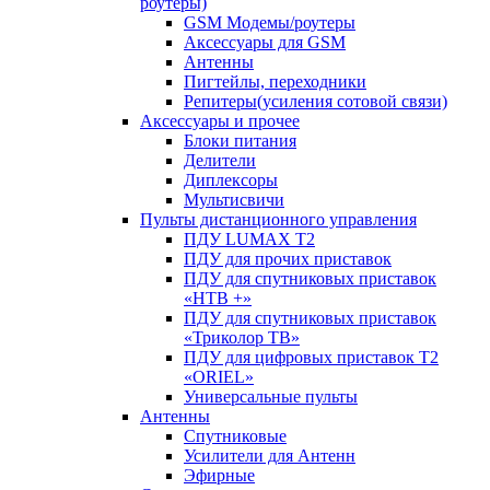
роутеры)
GSM Модемы/роутеры
Аксессуары для GSM
Антенны
Пигтейлы, переходники
Репитеры(усиления сотовой связи)
Аксессуары и прочее
Блоки питания
Делители
Диплексоры
Мультисвичи
Пульты дистанционного управления
ПДУ LUMAX Т2
ПДУ для прочих приставок
ПДУ для спутниковых приставок
«НТВ +»
ПДУ для спутниковых приставок
«Триколор ТВ»
ПДУ для цифровых приставок Т2
«ORIEL»
Универсальные пульты
Антенны
Спутниковые
Усилители для Антенн
Эфирные