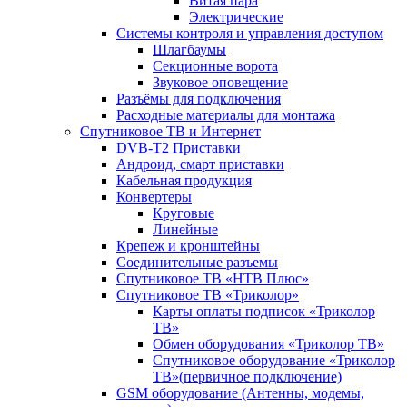
Витая пара
Электрические
Системы контроля и управления доступом
Шлагбаумы
Секционные ворота
Звуковое оповещение
Разъёмы для подключения
Расходные материалы для монтажа
Спутниковое ТВ и Интернет
DVB-Т2 Приставки
Андроид, смарт приставки
Кабельная продукция
Конвертеры
Круговые
Линейные
Крепеж и кронштейны
Соединительные разъемы
Спутниковое ТВ «НТВ Плюс»
Спутниковое ТВ «Триколор»
Карты оплаты подписок «Триколор
ТВ»
Обмен оборудования «Триколор ТВ»
Спутниковое оборудование «Триколор
ТВ»(первичное подключение)
GSM оборудование (Антенны, модемы,