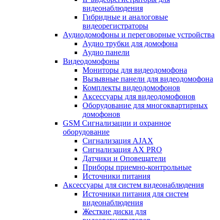
видеонаблюдения
Гибридные и аналоговые
видеорегистраторы
Аудиодомофоны и переговорные устройства
Аудио трубки для домофона
Аудио панели
Видеодомофоны
Мониторы для видеодомофона
Вызывные панели для видеодомофона
Комплекты видеодомофонов
Аксессуары для видеодомофонов
Оборудование для многоквартирных
домофонов
GSM Сигнализации и охранное
оборудование
Сигнализация AJAX
Сигнализация AX PRO
Датчики и Оповещатели
Приборы приемно-контрольные
Источники питания
Аксессуары для систем видеонаблюдения
Источники питания для систем
видеонаблюдения
Жесткие диски для