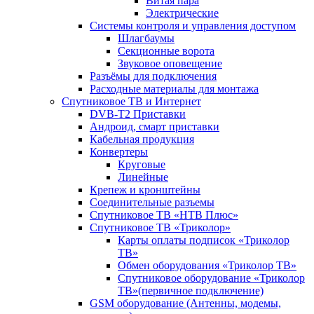
Витая пара
Электрические
Системы контроля и управления доступом
Шлагбаумы
Секционные ворота
Звуковое оповещение
Разъёмы для подключения
Расходные материалы для монтажа
Спутниковое ТВ и Интернет
DVB-Т2 Приставки
Андроид, смарт приставки
Кабельная продукция
Конвертеры
Круговые
Линейные
Крепеж и кронштейны
Соединительные разъемы
Спутниковое ТВ «НТВ Плюс»
Спутниковое ТВ «Триколор»
Карты оплаты подписок «Триколор
ТВ»
Обмен оборудования «Триколор ТВ»
Спутниковое оборудование «Триколор
ТВ»(первичное подключение)
GSM оборудование (Антенны, модемы,