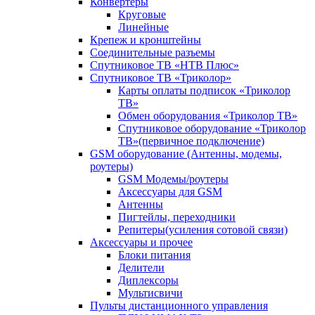
Конвертеры
Круговые
Линейные
Крепеж и кронштейны
Соединительные разъемы
Спутниковое ТВ «НТВ Плюс»
Спутниковое ТВ «Триколор»
Карты оплаты подписок «Триколор
ТВ»
Обмен оборудования «Триколор ТВ»
Спутниковое оборудование «Триколор
ТВ»(первичное подключение)
GSM оборудование (Антенны, модемы,
роутеры)
GSM Модемы/роутеры
Аксессуары для GSM
Антенны
Пигтейлы, переходники
Репитеры(усиления сотовой связи)
Аксессуары и прочее
Блоки питания
Делители
Диплексоры
Мультисвичи
Пульты дистанционного управления