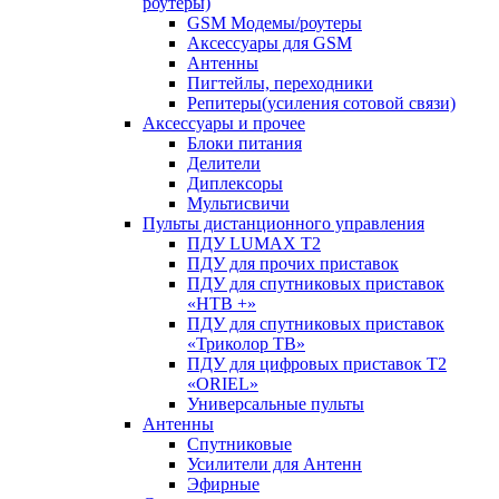
роутеры)
GSM Модемы/роутеры
Аксессуары для GSM
Антенны
Пигтейлы, переходники
Репитеры(усиления сотовой связи)
Аксессуары и прочее
Блоки питания
Делители
Диплексоры
Мультисвичи
Пульты дистанционного управления
ПДУ LUMAX Т2
ПДУ для прочих приставок
ПДУ для спутниковых приставок
«НТВ +»
ПДУ для спутниковых приставок
«Триколор ТВ»
ПДУ для цифровых приставок Т2
«ORIEL»
Универсальные пульты
Антенны
Спутниковые
Усилители для Антенн
Эфирные