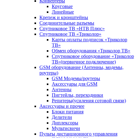
Конвертеры
Круговые
Линейные
Крепеж и кронштейны
Соединительные разъемы
Спутниковое ТВ «НТВ Плюс»
Спутниковое ТВ «Триколор»
Карты оплаты подписок «Триколор
ТВ»
Обмен оборудования «Триколор ТВ»
Спутниковое оборудование «Триколор
ТВ»(первичное подключение)
GSM оборудование (Антенны, модемы,
роутеры)
GSM Модемы/роутеры
Аксессуары для GSM
Антенны
Пигтейлы, переходники
Репитеры(усиления сотовой связи)
Аксессуары и прочее
Блоки питания
Делители
Диплексоры
Мультисвичи
Пульты дистанционного управления