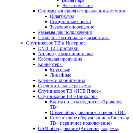
Витая пара
Электрические
Системы контроля и управления доступом
Шлагбаумы
Секционные ворота
Звуковое оповещение
Разъёмы для подключения
Расходные материалы для монтажа
Спутниковое ТВ и Интернет
DVB-Т2 Приставки
Андроид, смарт приставки
Кабельная продукция
Конвертеры
Круговые
Линейные
Крепеж и кронштейны
Соединительные разъемы
Спутниковое ТВ «НТВ Плюс»
Спутниковое ТВ «Триколор»
Карты оплаты подписок «Триколор
ТВ»
Обмен оборудования «Триколор ТВ»
Спутниковое оборудование «Триколор
ТВ»(первичное подключение)
GSM оборудование (Антенны, модемы,