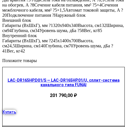
на обогрев, А ?8Сечение кабеля питания, мм² ?5×4Сечения
межблочного кабеля, мм² ?5×1,5Автомат токовой защиты, A ?
20Подключение питания ?Наружный блок
Внешний блок
Габариты (ВхШхГ), мм ?1320x940x340Высота, см132Ширина,
см94Глубина, см34Уровень шума, дБа ?58Вес, кг85
Внутренний блок
Габариты (ВхШхГ), мм ?245x1400x700Высота,
см24,5Ширина, см140Глубина, см70Уровень шума, дБа ?
41Вес, кг42
Похожите товары
LAC-DR165HP.D01/S — LAC-DR165HP.01/U, сплит-система
канального типа FUNAI
201 790,00
₽
Купить