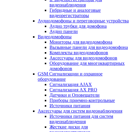
видеонаблюдения
Гибридные и аналоговые
видеорегистраторы
Аудиодомофоны и переговорные устройства
Аудио трубки для домофона
Аудио панели
Видеодомофоны
Мониторы для видеодомофона
Вызывные панели для видеодомофона
Комплекты видеодомофонов
Аксессуары для видеодомофонов
Оборудование для многоквартирных
домофонов
GSM Сигнализации и охранное
оборудование
Сигнализация AJAX
Сигнализация AX PRO
Датчики и Оповещатели
Приборы приемно-контрольные
Источники питания
Аксессуары для систем видеонаблюдения
Источники питания для систем
видеонаблюдения
Жесткие диски для