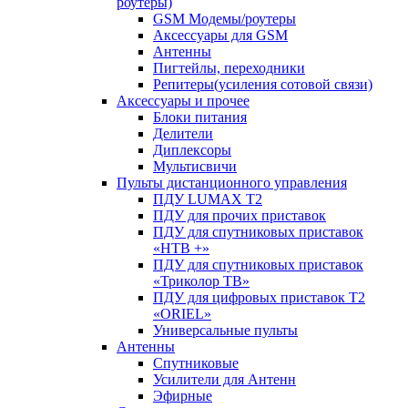
роутеры)
GSM Модемы/роутеры
Аксессуары для GSM
Антенны
Пигтейлы, переходники
Репитеры(усиления сотовой связи)
Аксессуары и прочее
Блоки питания
Делители
Диплексоры
Мультисвичи
Пульты дистанционного управления
ПДУ LUMAX Т2
ПДУ для прочих приставок
ПДУ для спутниковых приставок
«НТВ +»
ПДУ для спутниковых приставок
«Триколор ТВ»
ПДУ для цифровых приставок Т2
«ORIEL»
Универсальные пульты
Антенны
Спутниковые
Усилители для Антенн
Эфирные