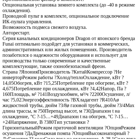
Опциональная установка зимнего комплекта (до -40 в режиме
охлаждения).
Проводной пульт в комплекте, опциональное подключение
ИК-пульта управления.
Возможность подмеса свежего воздуха.
Авторестарт.
Серия канальных кондиционеров Dragon от японского бренда
Funai оптимально подойдет для установки в коммерческих,
административных или жилых помещениях. Производитель
позаботился о надежности оборудования и использует для
производства только современные и качественные
комплектующие, также озонобезопасный фреон.
Страна ?ЯпонияПроизводитель ?КитайКомпрессор ?Не
инверторРежим работы ?Холод/теплоОхлаждение, кВт ?
14,05Обогрев, кВт ?15,25Потребление при обогреве, кВт ?
4,675Потребление при охлаждении, кВт ?4,42Напор, Па ?
160Площадь, м² ?141Воздухообмен, м³/ч ?2200Осушение, л/
час ?5,02Энергоэффективность ?BХладагент ?R410Aø
жидкостной трубы, дюйм ?3/8ø газовой трубы, дюйм ?3/4Max
длина трассы, м ?50Перепад высот, м ?30Диапазон t на
охлаждение, °С ?-15…+49Диапазон t на обогрев, °С ?-15…
+24Напряжение, В ?380Тип установки ?
ГоризонтальныйРежим приточной вентиляции ?ОпцияРежим
осушения ?ДаДренажная помпа ?ОпцияВысоконапорный ?
ДаГарантия ?3 годаСила тока на охлаждение, А ?8,1Сила тока