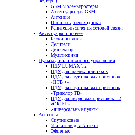
роутеры)
GSM Модемы/роутеры
Аксессуары для GSM
Антенны
Пигтейлы, переходники
Репитеры(усиления сотовой связи)
Аксессуары и прочее
Блоки питания
Делители
Диплексоры
Мультисвичи
Пульты дистанционного управления
ПДУ LUMAX Т2
ПДУ для прочих приставок
ПДУ для спутниковых приставок
«НТВ +»
ПДУ для спутниковых приставок
«Триколор ТВ»
ПДУ для цифровых приставок Т2
«ORIEL»
Универсальные пульты
Антенны
Спутниковые
Усилители для Антенн
Эфирные