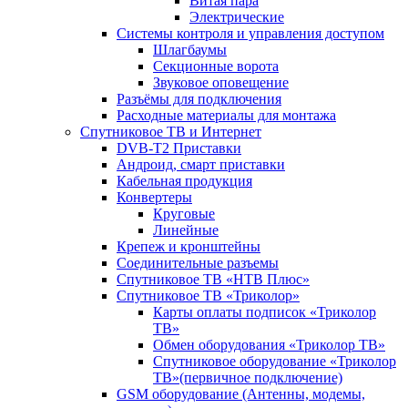
Витая пара
Электрические
Системы контроля и управления доступом
Шлагбаумы
Секционные ворота
Звуковое оповещение
Разъёмы для подключения
Расходные материалы для монтажа
Спутниковое ТВ и Интернет
DVB-Т2 Приставки
Андроид, смарт приставки
Кабельная продукция
Конвертеры
Круговые
Линейные
Крепеж и кронштейны
Соединительные разъемы
Спутниковое ТВ «НТВ Плюс»
Спутниковое ТВ «Триколор»
Карты оплаты подписок «Триколор
ТВ»
Обмен оборудования «Триколор ТВ»
Спутниковое оборудование «Триколор
ТВ»(первичное подключение)
GSM оборудование (Антенны, модемы,