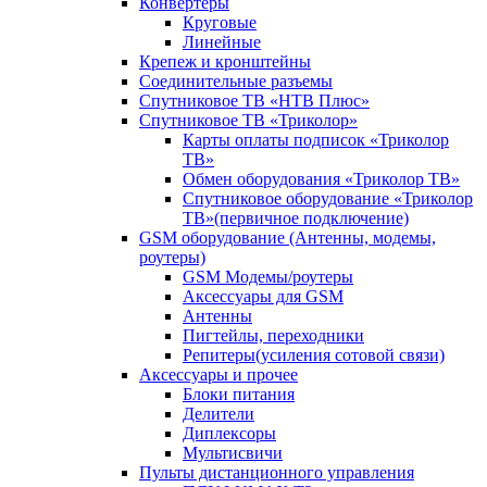
Конвертеры
Круговые
Линейные
Крепеж и кронштейны
Соединительные разъемы
Спутниковое ТВ «НТВ Плюс»
Спутниковое ТВ «Триколор»
Карты оплаты подписок «Триколор
ТВ»
Обмен оборудования «Триколор ТВ»
Спутниковое оборудование «Триколор
ТВ»(первичное подключение)
GSM оборудование (Антенны, модемы,
роутеры)
GSM Модемы/роутеры
Аксессуары для GSM
Антенны
Пигтейлы, переходники
Репитеры(усиления сотовой связи)
Аксессуары и прочее
Блоки питания
Делители
Диплексоры
Мультисвичи
Пульты дистанционного управления