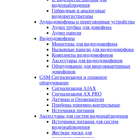
видеонаблюдения
Гибридные и аналоговые
видеорегистраторы
Аудиодомофоны и переговорные устройства
Аудио трубки для домофона
Аудио панели
Видеодомофоны
Мониторы для видеодомофона
Вызывные панели для видеодомофона
Комплекты видеодомофонов
Аксессуары для видеодомофонов
Оборудование для многоквартирных
домофонов
GSM Сигнализации и охранное
оборудование
Сигнализация AJAX
Сигнализация AX PRO
Датчики и Оповещатели
Приборы приемно-контрольные
Источники питания
Аксессуары для систем видеонаблюдения
Источники питания для систем
видеонаблюдения
Жесткие диски для