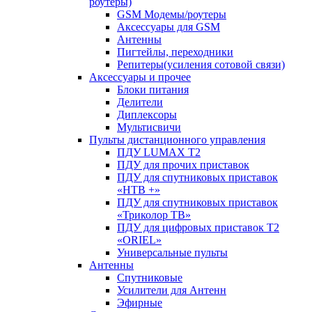
роутеры)
GSM Модемы/роутеры
Аксессуары для GSM
Антенны
Пигтейлы, переходники
Репитеры(усиления сотовой связи)
Аксессуары и прочее
Блоки питания
Делители
Диплексоры
Мультисвичи
Пульты дистанционного управления
ПДУ LUMAX Т2
ПДУ для прочих приставок
ПДУ для спутниковых приставок
«НТВ +»
ПДУ для спутниковых приставок
«Триколор ТВ»
ПДУ для цифровых приставок Т2
«ORIEL»
Универсальные пульты
Антенны
Спутниковые
Усилители для Антенн
Эфирные