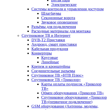
Витая пара
Электрические
Системы контроля и управления доступом
Шлагбаумы
Секционные ворота
Звуковое оповещение
Разъёмы для подключения
Расходные материалы для монтажа
Спутниковое ТВ и Интернет
DVB-Т2 Приставки
Андроид, смарт приставки
Кабельная продукция
Конвертеры
Круговые
Линейные
Крепеж и кронштейны
Соединительные разъемы
Спутниковое ТВ «НТВ Плюс»
Спутниковое ТВ «Триколор»
Карты оплаты подписок «Триколор
ТВ»
Обмен оборудования «Триколор ТВ»
Спутниковое оборудование «Триколор
ТВ»(первичное подключение)
GSM оборудование (Антенны, модемы,