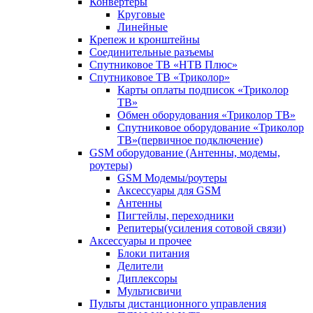
Конвертеры
Круговые
Линейные
Крепеж и кронштейны
Соединительные разъемы
Спутниковое ТВ «НТВ Плюс»
Спутниковое ТВ «Триколор»
Карты оплаты подписок «Триколор
ТВ»
Обмен оборудования «Триколор ТВ»
Спутниковое оборудование «Триколор
ТВ»(первичное подключение)
GSM оборудование (Антенны, модемы,
роутеры)
GSM Модемы/роутеры
Аксессуары для GSM
Антенны
Пигтейлы, переходники
Репитеры(усиления сотовой связи)
Аксессуары и прочее
Блоки питания
Делители
Диплексоры
Мультисвичи
Пульты дистанционного управления