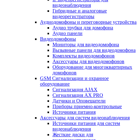
видеонаблюдения
Гибридные и аналоговые
видеорегистраторы
Аудиодомофоны и переговорные устройства
Аудио трубки для домофона
Аудио панели
Видеодомофоны
Мониторы для видеодомофона
Вызывные панели для видеодомофона
Комплекты видеодомофонов
Аксессуары для видеодомофонов
Оборудование для многоквартирных
домофонов
GSM Сигнализации и охранное
оборудование
Сигнализация AJAX
Сигнализация AX PRO
Датчики и Оповещатели
Приборы приемно-контрольные
Источники питания
Аксессуары для систем видеонаблюдения
Источники питания для систем
видеонаблюдения
Жесткие диски для