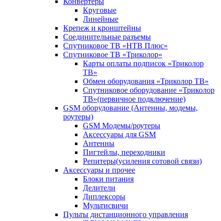
Конвертеры
Круговые
Линейные
Крепеж и кронштейны
Соединительные разъемы
Спутниковое ТВ «НТВ Плюс»
Спутниковое ТВ «Триколор»
Карты оплаты подписок «Триколор
ТВ»
Обмен оборудования «Триколор ТВ»
Спутниковое оборудование «Триколор
ТВ»(первичное подключение)
GSM оборудование (Антенны, модемы,
роутеры)
GSM Модемы/роутеры
Аксессуары для GSM
Антенны
Пигтейлы, переходники
Репитеры(усиления сотовой связи)
Аксессуары и прочее
Блоки питания
Делители
Диплексоры
Мультисвичи
Пульты дистанционного управления