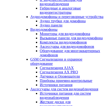
видеонаблюдения
Гибридные и аналоговые
видеорегистраторы
Аудиодомофоны и переговорные устройства
Аудио трубки для домофона
Аудио панели
Видеодомофоны
Мониторы для видеодомофона
Вызывные панели для видеодомофона
Комплекты видеодомофонов
Аксессуары для видеодомофонов
Оборудование для многоквартирных
домофонов
GSM Сигнализации и охранное
оборудование
Сигнализация AJAX
Сигнализация AX PRO
Датчики и Оповещатели
Приборы приемно-контрольные
Источники питания
Аксессуары для систем видеонаблюдения
Источники питания для систем
видеонаблюдения
Жесткие диски для