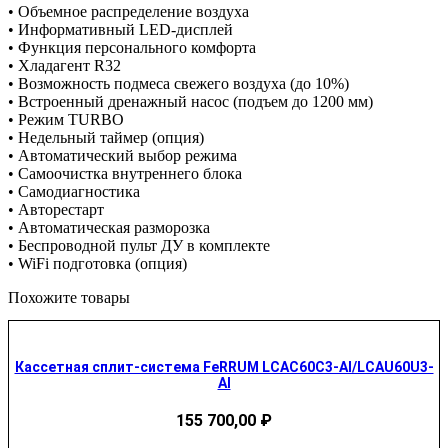
• Объемное распределение воздуха
• Информативный LED-дисплей
• Функция персонального комфорта
• Хладагент R32
• Возможность подмеса свежего воздуха (до 10%)
• Встроенный дренажный насос (подъем до 1200 мм)
• Режим TURBO
• Недельный таймер (опция)
• Автоматический выбор режима
• Самоочистка внутреннего блока
• Самодиагностика
• Авторестарт
• Автоматическая разморозка
• Беспроводной пульт ДУ в комплекте
• WiFi подготовка (опция)
Похожите товары
Кассетная сплит-система FeRRUM LCAC60C3-AI/LCAU60U3-
AI
155 700,00
₽