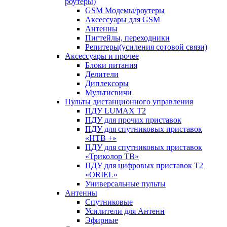
роутеры)
GSM Модемы/роутеры
Аксессуары для GSM
Антенны
Пигтейлы, переходники
Репитеры(усиления сотовой связи)
Аксессуары и прочее
Блоки питания
Делители
Диплексоры
Мультисвичи
Пульты дистанционного управления
ПДУ LUMAX Т2
ПДУ для прочих приставок
ПДУ для спутниковых приставок
«НТВ +»
ПДУ для спутниковых приставок
«Триколор ТВ»
ПДУ для цифровых приставок Т2
«ORIEL»
Универсальные пульты
Антенны
Спутниковые
Усилители для Антенн
Эфирные