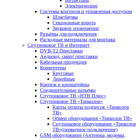
Витая пара
Электрические
Системы контроля и управления доступом
Шлагбаумы
Секционные ворота
Звуковое оповещение
Разъёмы для подключения
Расходные материалы для монтажа
Спутниковое ТВ и Интернет
DVB-Т2 Приставки
Андроид, смарт приставки
Кабельная продукция
Конвертеры
Круговые
Линейные
Крепеж и кронштейны
Соединительные разъемы
Спутниковое ТВ «НТВ Плюс»
Спутниковое ТВ «Триколор»
Карты оплаты подписок «Триколор
ТВ»
Обмен оборудования «Триколор ТВ»
Спутниковое оборудование «Триколор
ТВ»(первичное подключение)
GSM оборудование (Антенны, модемы,