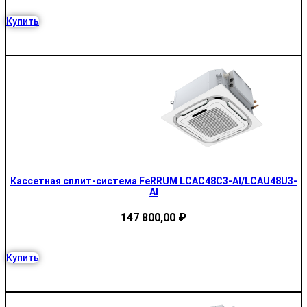
Купить
Кассетная сплит-система FeRRUM LCAC48C3-AI/LCAU48U3-
AI
147 800,00
₽
Купить