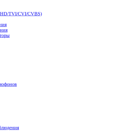
AHD/TVI/CVI/CVBS)
ния
ения
аторы
мофонов
аблюдения