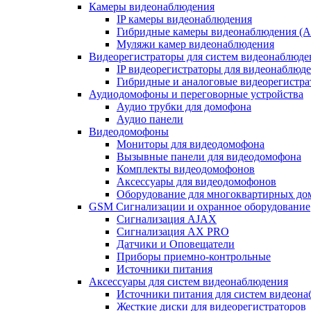
Камеры видеонаблюдения
IP камеры видеонаблюдения
Гибридные камеры видеонаблюдения (
Муляжи камер видеонаблюдения
Видеорегистраторы для систем видеонаблюде
IP видеорегистраторы для видеонаблюд
Гибридные и аналоговые видеорегистр
Аудиодомофоны и переговорные устройства
Аудио трубки для домофона
Аудио панели
Видеодомофоны
Мониторы для видеодомофона
Вызывные панели для видеодомофона
Комплекты видеодомофонов
Аксессуары для видеодомофонов
Оборудование для многоквартирных до
GSM Сигнализации и охранное оборудование
Сигнализация AJAX
Сигнализация AX PRO
Датчики и Оповещатели
Приборы приемно-контрольные
Источники питания
Аксессуары для систем видеонаблюдения
Источники питания для систем видеон
Жесткие диски для видеорегистраторов