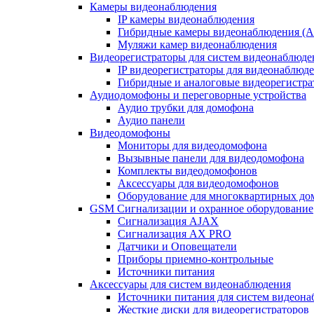
Камеры видеонаблюдения
IP камеры видеонаблюдения
Гибридные камеры видеонаблюдения (
Муляжи камер видеонаблюдения
Видеорегистраторы для систем видеонаблюде
IP видеорегистраторы для видеонаблюд
Гибридные и аналоговые видеорегистр
Аудиодомофоны и переговорные устройства
Аудио трубки для домофона
Аудио панели
Видеодомофоны
Мониторы для видеодомофона
Вызывные панели для видеодомофона
Комплекты видеодомофонов
Аксессуары для видеодомофонов
Оборудование для многоквартирных до
GSM Сигнализации и охранное оборудование
Сигнализация AJAX
Сигнализация AX PRO
Датчики и Оповещатели
Приборы приемно-контрольные
Источники питания
Аксессуары для систем видеонаблюдения
Источники питания для систем видеон
Жесткие диски для видеорегистраторов