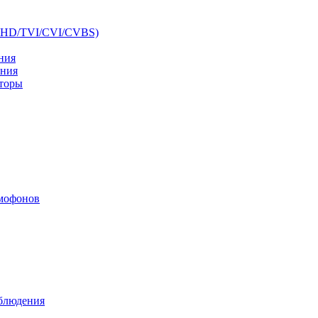
AHD/TVI/CVI/CVBS)
ния
ения
аторы
мофонов
аблюдения