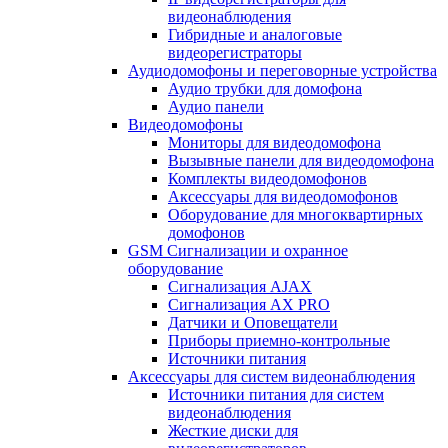
видеонаблюдения
Гибридные и аналоговые
видеорегистраторы
Аудиодомофоны и переговорные устройства
Аудио трубки для домофона
Аудио панели
Видеодомофоны
Мониторы для видеодомофона
Вызывные панели для видеодомофона
Комплекты видеодомофонов
Аксессуары для видеодомофонов
Оборудование для многоквартирных
домофонов
GSM Сигнализации и охранное
оборудование
Сигнализация AJAX
Сигнализация AX PRO
Датчики и Оповещатели
Приборы приемно-контрольные
Источники питания
Аксессуары для систем видеонаблюдения
Источники питания для систем
видеонаблюдения
Жесткие диски для