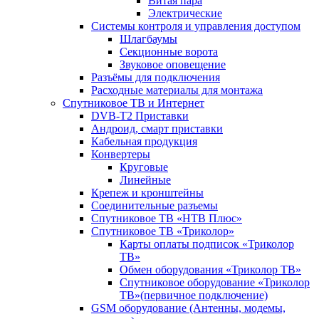
Витая пара
Электрические
Системы контроля и управления доступом
Шлагбаумы
Секционные ворота
Звуковое оповещение
Разъёмы для подключения
Расходные материалы для монтажа
Спутниковое ТВ и Интернет
DVB-Т2 Приставки
Андроид, смарт приставки
Кабельная продукция
Конвертеры
Круговые
Линейные
Крепеж и кронштейны
Соединительные разъемы
Спутниковое ТВ «НТВ Плюс»
Спутниковое ТВ «Триколор»
Карты оплаты подписок «Триколор
ТВ»
Обмен оборудования «Триколор ТВ»
Спутниковое оборудование «Триколор
ТВ»(первичное подключение)
GSM оборудование (Антенны, модемы,