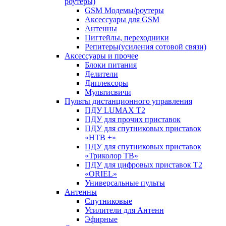
роутеры)
GSM Модемы/роутеры
Аксессуары для GSM
Антенны
Пигтейлы, переходники
Репитеры(усиления сотовой связи)
Аксессуары и прочее
Блоки питания
Делители
Диплексоры
Мультисвичи
Пульты дистанционного управления
ПДУ LUMAX Т2
ПДУ для прочих приставок
ПДУ для спутниковых приставок
«НТВ +»
ПДУ для спутниковых приставок
«Триколор ТВ»
ПДУ для цифровых приставок Т2
«ORIEL»
Универсальные пульты
Антенны
Спутниковые
Усилители для Антенн
Эфирные