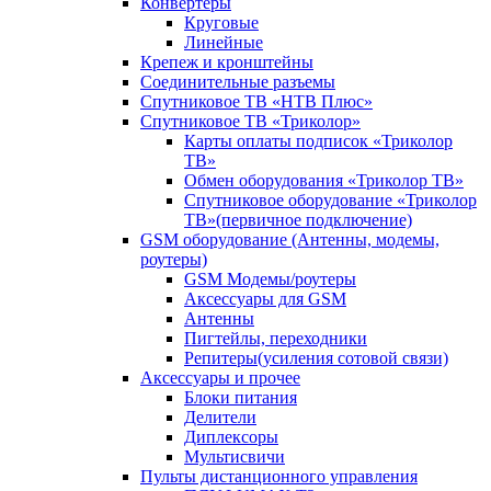
Конвертеры
Круговые
Линейные
Крепеж и кронштейны
Соединительные разъемы
Спутниковое ТВ «НТВ Плюс»
Спутниковое ТВ «Триколор»
Карты оплаты подписок «Триколор
ТВ»
Обмен оборудования «Триколор ТВ»
Спутниковое оборудование «Триколор
ТВ»(первичное подключение)
GSM оборудование (Антенны, модемы,
роутеры)
GSM Модемы/роутеры
Аксессуары для GSM
Антенны
Пигтейлы, переходники
Репитеры(усиления сотовой связи)
Аксессуары и прочее
Блоки питания
Делители
Диплексоры
Мультисвичи
Пульты дистанционного управления