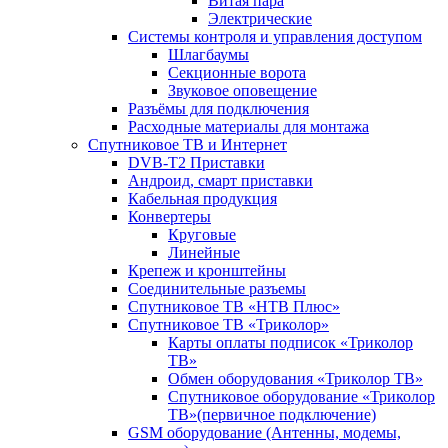
Витая пара
Электрические
Системы контроля и управления доступом
Шлагбаумы
Секционные ворота
Звуковое оповещение
Разъёмы для подключения
Расходные материалы для монтажа
Спутниковое ТВ и Интернет
DVB-Т2 Приставки
Андроид, смарт приставки
Кабельная продукция
Конвертеры
Круговые
Линейные
Крепеж и кронштейны
Соединительные разъемы
Спутниковое ТВ «НТВ Плюс»
Спутниковое ТВ «Триколор»
Карты оплаты подписок «Триколор
ТВ»
Обмен оборудования «Триколор ТВ»
Спутниковое оборудование «Триколор
ТВ»(первичное подключение)
GSM оборудование (Антенны, модемы,