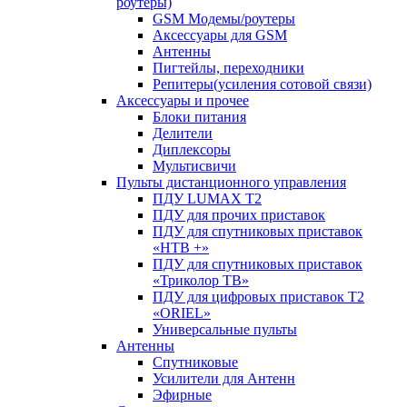
роутеры)
GSM Модемы/роутеры
Аксессуары для GSM
Антенны
Пигтейлы, переходники
Репитеры(усиления сотовой связи)
Аксессуары и прочее
Блоки питания
Делители
Диплексоры
Мультисвичи
Пульты дистанционного управления
ПДУ LUMAX Т2
ПДУ для прочих приставок
ПДУ для спутниковых приставок
«НТВ +»
ПДУ для спутниковых приставок
«Триколор ТВ»
ПДУ для цифровых приставок Т2
«ORIEL»
Универсальные пульты
Антенны
Спутниковые
Усилители для Антенн
Эфирные