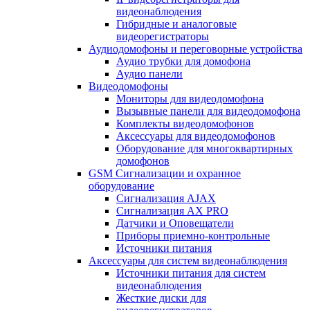
видеонаблюдения
Гибридные и аналоговые
видеорегистраторы
Аудиодомофоны и переговорные устройства
Аудио трубки для домофона
Аудио панели
Видеодомофоны
Мониторы для видеодомофона
Вызывные панели для видеодомофона
Комплекты видеодомофонов
Аксессуары для видеодомофонов
Оборудование для многоквартирных
домофонов
GSM Сигнализации и охранное
оборудование
Сигнализация AJAX
Сигнализация AX PRO
Датчики и Оповещатели
Приборы приемно-контрольные
Источники питания
Аксессуары для систем видеонаблюдения
Источники питания для систем
видеонаблюдения
Жесткие диски для