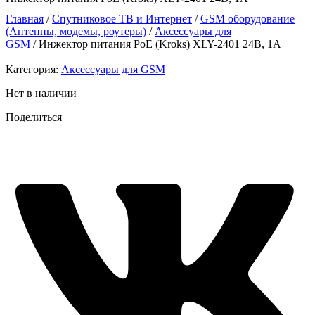
Главная
/
Спутниковое ТВ и Интернет
/
GSM оборудование
(Антенны, модемы, роутеры)
/
Аксессуары для
GSM
/ Инжектор питания PoE (Kroks) XLY-2401 24В, 1A
Категория:
Аксессуары для GSM
Нет в наличии
Поделиться