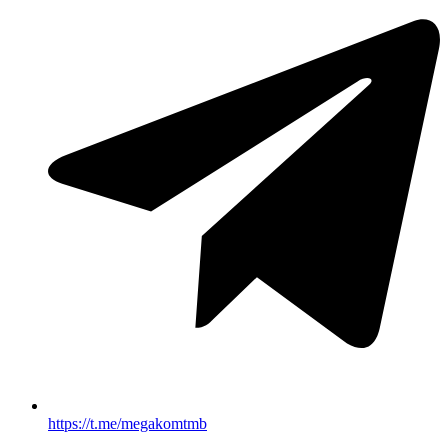
https://t.me/megakomtmb