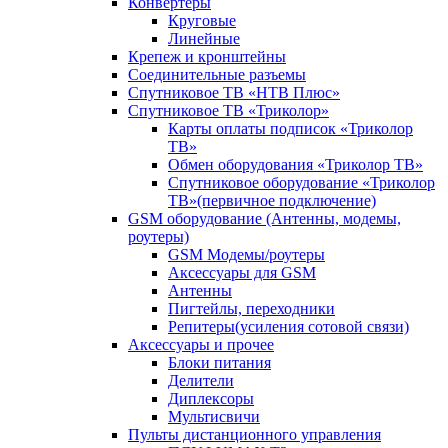
Конвертеры
Круговые
Линейные
Крепеж и кронштейны
Соединительные разъемы
Спутниковое ТВ «НТВ Плюс»
Спутниковое ТВ «Триколор»
Карты оплаты подписок «Триколор
ТВ»
Обмен оборудования «Триколор ТВ»
Спутниковое оборудование «Триколор
ТВ»(первичное подключение)
GSM оборудование (Антенны, модемы,
роутеры)
GSM Модемы/роутеры
Аксессуары для GSM
Антенны
Пигтейлы, переходники
Репитеры(усиления сотовой связи)
Аксессуары и прочее
Блоки питания
Делители
Диплексоры
Мультисвичи
Пульты дистанционного управления