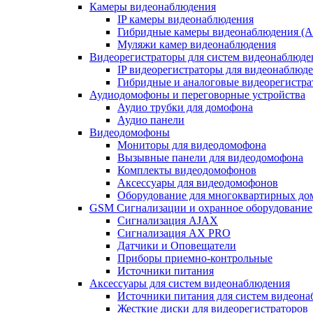
Камеры видеонаблюдения
IP камеры видеонаблюдения
Гибридные камеры видеонаблюдения (
Муляжи камер видеонаблюдения
Видеорегистраторы для систем видеонаблюде
IP видеорегистраторы для видеонаблюд
Гибридные и аналоговые видеорегистр
Аудиодомофоны и переговорные устройства
Аудио трубки для домофона
Аудио панели
Видеодомофоны
Мониторы для видеодомофона
Вызывные панели для видеодомофона
Комплекты видеодомофонов
Аксессуары для видеодомофонов
Оборудование для многоквартирных до
GSM Сигнализации и охранное оборудование
Сигнализация AJAX
Сигнализация AX PRO
Датчики и Оповещатели
Приборы приемно-контрольные
Источники питания
Аксессуары для систем видеонаблюдения
Источники питания для систем видеон
Жесткие диски для видеорегистраторов