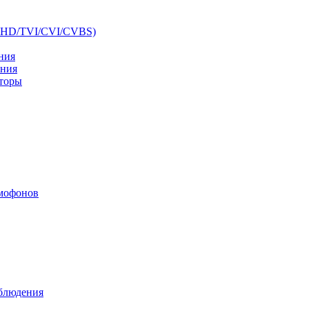
AHD/TVI/CVI/CVBS)
ния
ения
аторы
мофонов
аблюдения