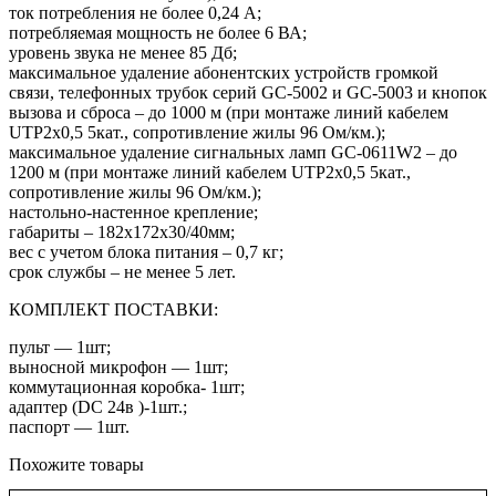
ток потребления не более 0,24 А;
потребляемая мощность не более 6 ВА;
уровень звука не менее 85 Дб;
максимальное удаление абонентских устройств громкой
связи, телефонных трубок серий GC-5002 и GC-5003 и кнопок
вызова и сброса – до 1000 м (при монтаже линий кабелем
UTP2х0,5 5кат., сопротивление жилы 96 Ом/км.);
максимальное удаление сигнальных ламп GC-0611W2 – до
1200 м (при монтаже линий кабелем UTP2х0,5 5кат.,
сопротивление жилы 96 Ом/км.);
настольно-настенное крепление;
габариты – 182х172х30/40мм;
вес с учетом блока питания – 0,7 кг;
cрок службы – не менее 5 лет.
КОМПЛЕКТ ПОСТАВКИ:
пульт — 1шт;
выносной микрофон — 1шт;
коммутационная коробка- 1шт;
адаптер (DC 24в )-1шт.;
паспорт — 1шт.
Похожите товары