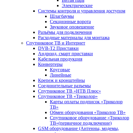
Витая пара
Электрические
Системы контроля и управления доступом
Шлагбаумы
Секционные ворота
Звуковое оповещение
Разъёмы для подключения
Расходные материалы для монтажа
Спутниковое ТВ и Интернет
DVB-Т2 Приставки
Андроид, смарт приставки
Кабельная продукция
Конвертеры
Круговые
Линейные
Крепеж и кронштейны
Соединительные разъемы
Спутниковое ТВ «НТВ Плюс»
Спутниковое ТВ «Триколор»
Карты оплаты подписок «Триколор
ТВ»
Обмен оборудования «Триколор ТВ»
Спутниковое оборудование «Триколор
ТВ»(первичное подключение)
GSM оборудование (Антенны, модемы,