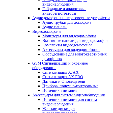
видеонаблюдения
Гибридные и аналоговые
видеорегистраторы
Аудиодомофоны и переговорные устройства
Аудио трубки для домофона
Аудио панели
Видеодомофоны
Мониторы для видеодомофона
Вызывные панели для видеодомофона
Комплекты видеодомофонов
Аксессуары для видеодомофонов
Оборудование для многоквартирных
домофонов
GSM Сигнализации и охранное
оборудование
Сигнализация AJAX
Сигнализация AX PRO
Датчики и Оповещатели
Приборы приемно-контрольные
Источники питания
Аксессуары для систем видеонаблюдения
Источники питания для систем
видеонаблюдения
Жесткие диски для