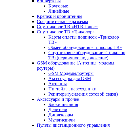
Конвертеры
Круговые
Линейные
Крепеж и кронштейны
Соединительные разъемы
Спутниковое ТВ «НТВ Плюс»
Спутниковое ТВ «Триколор»
Карты оплаты подписок «Триколор
ТВ»
Обмен оборудования «Триколор ТВ»
Спутниковое оборудование «Триколор
ТВ»(первичное подключение)
GSM оборудование (Антенны, модемы,
роутеры)
GSM Модемы/роутеры
Аксессуары для GSM
Антенны
Пигтейлы, переходники
Репитеры(усиления сотовой связи)
Аксессуары и прочее
Блоки питания
Делители
Диплексоры
Мультисвичи
Пульты дистанционного управления