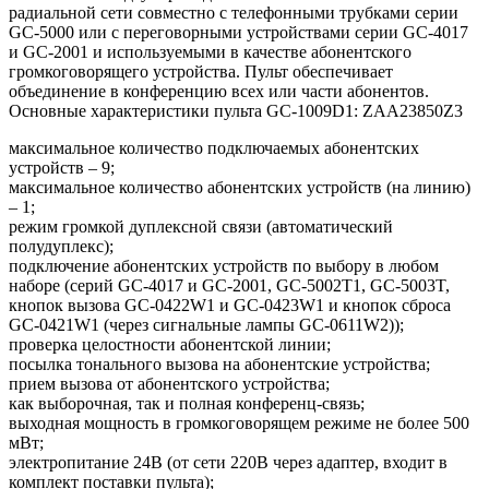
радиальной сети совместно с телефонными трубками серии
GC-5000 или с переговорными устройствами серии GC-4017
и GC-2001 и используемыми в качестве абонентского
громкоговорящего устройства. Пульт обеспечивает
объединение в конференцию всех или части абонентов.
Основные характеристики пульта GC-1009D1: ZAA23850Z3
максимальное количество подключаемых абонентских
устройств – 9;
максимальное количество абонентских устройств (на линию)
– 1;
режим громкой дуплексной связи (автоматический
полудуплекс);
подключение абонентских устройств по выбору в любом
наборе (серий GC-4017 и GC-2001, GC-5002T1, GC-5003T,
кнопок вызова GC-0422W1 и GC-0423W1 и кнопок сброса
GC-0421W1 (через сигнальные лампы GC-0611W2));
проверка целостности абонентской линии;
посылка тонального вызова на абонентские устройства;
прием вызова от абонентского устройства;
как выборочная, так и полная конференц-связь;
выходная мощность в громкоговорящем режиме не более 500
мВт;
электропитание 24В (от сети 220В через адаптер, входит в
комплект поставки пульта);