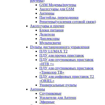
роутеры)
GSM Модемы/роутеры
Аксессуары для GSM
Антенны
Пигтейлы, переходники
Репитеры(усиления сотовой связи)
Аксессуары и прочее
Блоки питания
Делители
Диплексоры
Мультисвичи
Пульты дистанционного управления
ПДУ LUMAX Т2
ПДУ для прочих приставок
ПДУ для спутниковых приставок
«НТВ +»
ПДУ для спутниковых приставок
«Триколор ТВ»
ПДУ для цифровых приставок Т2
«ORIEL»
Универсальные пульты
Антенны
Спутниковые
Усилители для Антенн
Эфирные