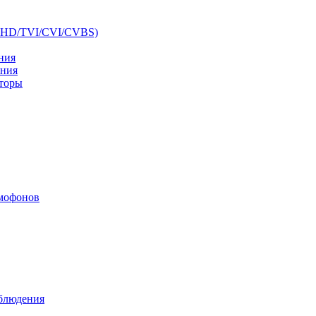
AHD/TVI/CVI/CVBS)
ния
ения
аторы
мофонов
аблюдения