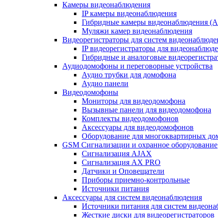
Камеры видеонаблюдения
IP камеры видеонаблюдения
Гибридные камеры видеонаблюдения (
Муляжи камер видеонаблюдения
Видеорегистраторы для систем видеонаблюде
IP видеорегистраторы для видеонаблюд
Гибридные и аналоговые видеорегистр
Аудиодомофоны и переговорные устройства
Аудио трубки для домофона
Аудио панели
Видеодомофоны
Мониторы для видеодомофона
Вызывные панели для видеодомофона
Комплекты видеодомофонов
Аксессуары для видеодомофонов
Оборудование для многоквартирных до
GSM Сигнализации и охранное оборудование
Сигнализация AJAX
Сигнализация AX PRO
Датчики и Оповещатели
Приборы приемно-контрольные
Источники питания
Аксессуары для систем видеонаблюдения
Источники питания для систем видеон
Жесткие диски для видеорегистраторов