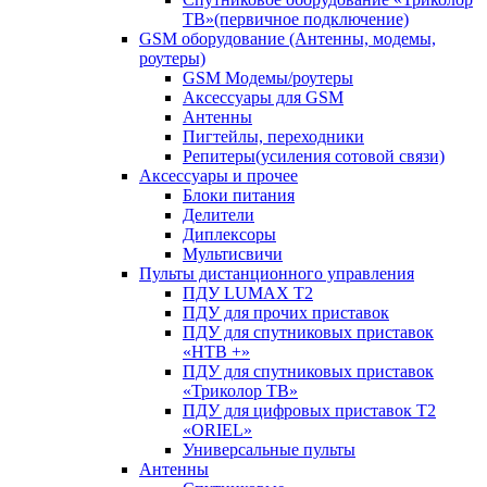
ТВ»(первичное подключение)
GSM оборудование (Антенны, модемы,
роутеры)
GSM Модемы/роутеры
Аксессуары для GSM
Антенны
Пигтейлы, переходники
Репитеры(усиления сотовой связи)
Аксессуары и прочее
Блоки питания
Делители
Диплексоры
Мультисвичи
Пульты дистанционного управления
ПДУ LUMAX Т2
ПДУ для прочих приставок
ПДУ для спутниковых приставок
«НТВ +»
ПДУ для спутниковых приставок
«Триколор ТВ»
ПДУ для цифровых приставок Т2
«ORIEL»
Универсальные пульты
Антенны