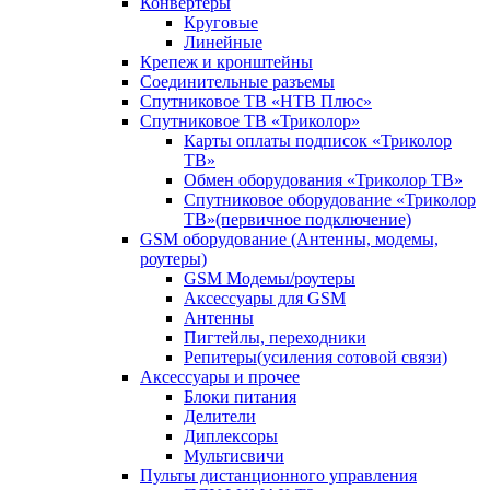
Конвертеры
Круговые
Линейные
Крепеж и кронштейны
Соединительные разъемы
Спутниковое ТВ «НТВ Плюс»
Спутниковое ТВ «Триколор»
Карты оплаты подписок «Триколор
ТВ»
Обмен оборудования «Триколор ТВ»
Спутниковое оборудование «Триколор
ТВ»(первичное подключение)
GSM оборудование (Антенны, модемы,
роутеры)
GSM Модемы/роутеры
Аксессуары для GSM
Антенны
Пигтейлы, переходники
Репитеры(усиления сотовой связи)
Аксессуары и прочее
Блоки питания
Делители
Диплексоры
Мультисвичи
Пульты дистанционного управления