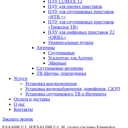
ПДУ LUMAX Т2
ПДУ для прочих приставок
ПДУ для спутниковых приставок
«НТВ +»
ПДУ для спутниковых приставок
«Триколор ТВ»
ПДУ для цифровых приставок Т2
«ORIEL»
Универсальные пульты
Антенны
Спутниковые
Усилители для Антенн
Эфирные
Спутниковые ресиверы
ТВ Шнуры, переходники
Услуги
Установка кондиционеров
Установка видеонаблюдения, домофонов, СКУД
Установка спутникового ТВ и Интернета
Оплата и доставка
О нас
Контакты
Заказать звонок
ESAS09LG1_H/ESAU09LG1_H, сплит-система Energolux