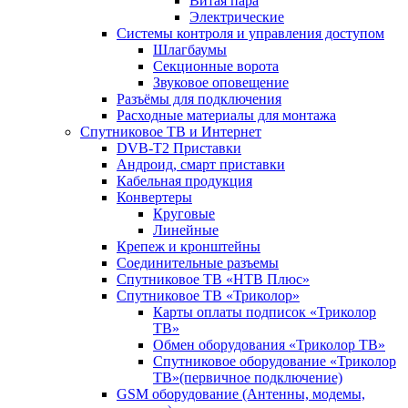
Витая пара
Электрические
Системы контроля и управления доступом
Шлагбаумы
Секционные ворота
Звуковое оповещение
Разъёмы для подключения
Расходные материалы для монтажа
Спутниковое ТВ и Интернет
DVB-Т2 Приставки
Андроид, смарт приставки
Кабельная продукция
Конвертеры
Круговые
Линейные
Крепеж и кронштейны
Соединительные разъемы
Спутниковое ТВ «НТВ Плюс»
Спутниковое ТВ «Триколор»
Карты оплаты подписок «Триколор
ТВ»
Обмен оборудования «Триколор ТВ»
Спутниковое оборудование «Триколор
ТВ»(первичное подключение)
GSM оборудование (Антенны, модемы,