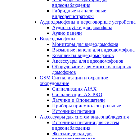
видеонаблюдения
Гибридные и аналоговые
видеорегистраторы
Аудиодомофоны и переговорные устройства
Аудио трубки для домофона
Аудио панели
Видеодомофоны
Мониторы для видеодомофона
Вызывные панели для видеодомофона
Комплекты видеодомофонов
Аксессуары для видеодомофонов
Оборудование для многоквартирных
домофонов
GSM Сигнализации и охранное
оборудование
Сигнализация AJAX
Сигнализация AX PRO
Датчики и Оповещатели
Приборы приемно-контрольные
Источники питания
Аксессуары для систем видеонаблюдения
Источники питания для систем
видеонаблюдения
Жесткие диски для