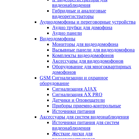
видеонаблюдения
Гибридные и аналоговые
видеорегистраторы
Аудиодомофоны и переговорные устройства
Аудио трубки для домофона
Аудио панели
Видеодомофоны
Мониторы для видеодомофона
Вызывные панели для видеодомофона
Комплекты видеодомофонов
Аксессуары для видеодомофонов
Оборудование для многоквартирных
домофонов
GSM Сигнализации и охранное
оборудование
Сигнализация AJAX
Сигнализация AX PRO
Датчики и Оповещатели
Приборы приемно-контрольные
Источники питания
Аксессуары для систем видеонаблюдения
Источники питания для систем
видеонаблюдения
Жесткие диски для