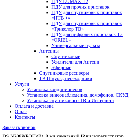
ПДУ LUMAX Т2
ПДУ для прочих приставок
ПДУ для спутниковых приставок
«НТВ +»
ПДУ для спутниковых приставок
«Триколор ТВ»
ПДУ для цифровых приставок Т2
«ORIEL»
Универсальные пульты
Антенны
Спутниковые
Усилители для Антенн
Эфирные
Спутниковые ресиверы
ТВ Шнуры, переходники
Услуги
Установка кондиционеров
Установка видеонаблюдения, домофонов, СКУД
Установка спутникового ТВ и Интернета
Оплата и доставка
О нас
Контакты
Заказать звонок
DS-N208P(POE)(B), 8-ми канальный IP видеорегистратор