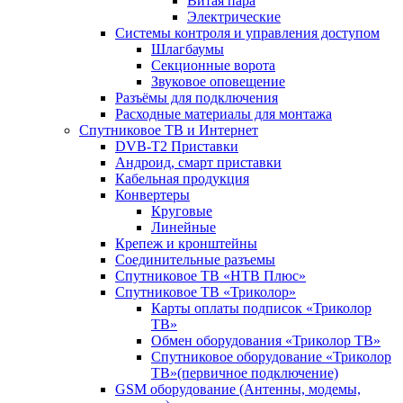
Витая пара
Электрические
Системы контроля и управления доступом
Шлагбаумы
Секционные ворота
Звуковое оповещение
Разъёмы для подключения
Расходные материалы для монтажа
Спутниковое ТВ и Интернет
DVB-Т2 Приставки
Андроид, смарт приставки
Кабельная продукция
Конвертеры
Круговые
Линейные
Крепеж и кронштейны
Соединительные разъемы
Спутниковое ТВ «НТВ Плюс»
Спутниковое ТВ «Триколор»
Карты оплаты подписок «Триколор
ТВ»
Обмен оборудования «Триколор ТВ»
Спутниковое оборудование «Триколор
ТВ»(первичное подключение)
GSM оборудование (Антенны, модемы,