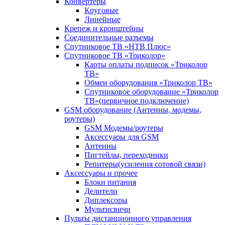
Конвертеры
Круговые
Линейные
Крепеж и кронштейны
Соединительные разъемы
Спутниковое ТВ «НТВ Плюс»
Спутниковое ТВ «Триколор»
Карты оплаты подписок «Триколор
ТВ»
Обмен оборудования «Триколор ТВ»
Спутниковое оборудование «Триколор
ТВ»(первичное подключение)
GSM оборудование (Антенны, модемы,
роутеры)
GSM Модемы/роутеры
Аксессуары для GSM
Антенны
Пигтейлы, переходники
Репитеры(усиления сотовой связи)
Аксессуары и прочее
Блоки питания
Делители
Диплексоры
Мультисвичи
Пульты дистанционного управления