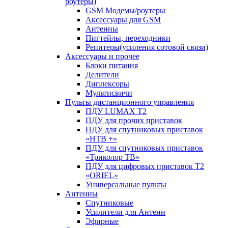
роутеры)
GSM Модемы/роутеры
Аксессуары для GSM
Антенны
Пигтейлы, переходники
Репитеры(усиления сотовой связи)
Аксессуары и прочее
Блоки питания
Делители
Диплексоры
Мультисвичи
Пульты дистанционного управления
ПДУ LUMAX Т2
ПДУ для прочих приставок
ПДУ для спутниковых приставок
«НТВ +»
ПДУ для спутниковых приставок
«Триколор ТВ»
ПДУ для цифровых приставок Т2
«ORIEL»
Универсальные пульты
Антенны
Спутниковые
Усилители для Антенн
Эфирные