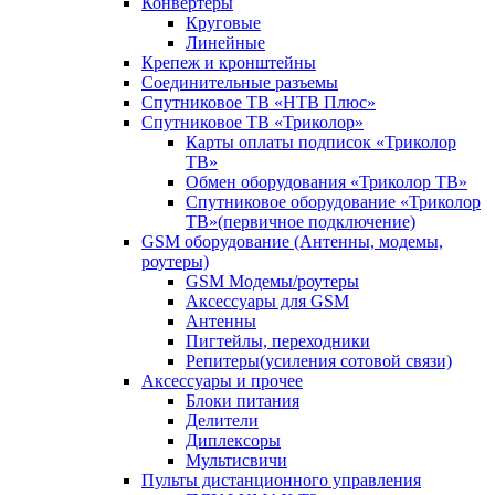
Конвертеры
Круговые
Линейные
Крепеж и кронштейны
Соединительные разъемы
Спутниковое ТВ «НТВ Плюс»
Спутниковое ТВ «Триколор»
Карты оплаты подписок «Триколор
ТВ»
Обмен оборудования «Триколор ТВ»
Спутниковое оборудование «Триколор
ТВ»(первичное подключение)
GSM оборудование (Антенны, модемы,
роутеры)
GSM Модемы/роутеры
Аксессуары для GSM
Антенны
Пигтейлы, переходники
Репитеры(усиления сотовой связи)
Аксессуары и прочее
Блоки питания
Делители
Диплексоры
Мультисвичи
Пульты дистанционного управления