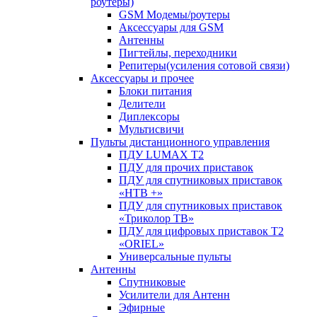
роутеры)
GSM Модемы/роутеры
Аксессуары для GSM
Антенны
Пигтейлы, переходники
Репитеры(усиления сотовой связи)
Аксессуары и прочее
Блоки питания
Делители
Диплексоры
Мультисвичи
Пульты дистанционного управления
ПДУ LUMAX Т2
ПДУ для прочих приставок
ПДУ для спутниковых приставок
«НТВ +»
ПДУ для спутниковых приставок
«Триколор ТВ»
ПДУ для цифровых приставок Т2
«ORIEL»
Универсальные пульты
Антенны
Спутниковые
Усилители для Антенн
Эфирные