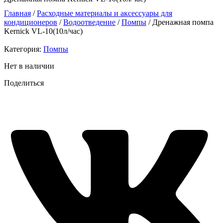
Главная
/
Расходные материалы и аксессуары для
кондиционеров
/
Водоотведение
/
Помпы
/ Дренажная помпа
Kernick VL-10(10л/час)
Категория:
Помпы
Нет в наличии
Поделиться