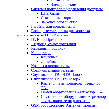
Витая пара
Электрические
Системы контроля и управления доступом
Шлагбаумы
Секционные ворота
Звуковое оповещение
Разъёмы для подключения
Расходные материалы для монтажа
Спутниковое ТВ и Интернет
DVB-Т2 Приставки
Андроид, смарт приставки
Кабельная продукция
Конвертеры
Круговые
Линейные
Крепеж и кронштейны
Соединительные разъемы
Спутниковое ТВ «НТВ Плюс»
Спутниковое ТВ «Триколор»
Карты оплаты подписок «Триколор
ТВ»
Обмен оборудования «Триколор ТВ»
Спутниковое оборудование «Триколор
ТВ»(первичное подключение)
GSM оборудование (Антенны, модемы,