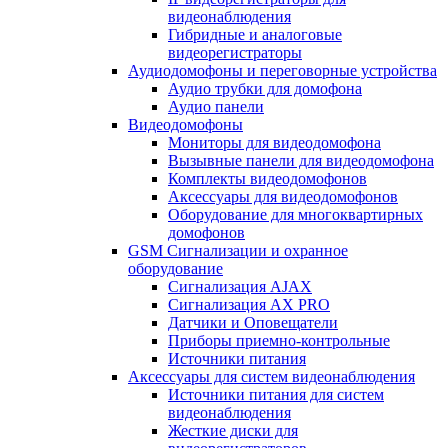
видеонаблюдения
Гибридные и аналоговые
видеорегистраторы
Аудиодомофоны и переговорные устройства
Аудио трубки для домофона
Аудио панели
Видеодомофоны
Мониторы для видеодомофона
Вызывные панели для видеодомофона
Комплекты видеодомофонов
Аксессуары для видеодомофонов
Оборудование для многоквартирных
домофонов
GSM Сигнализации и охранное
оборудование
Сигнализация AJAX
Сигнализация AX PRO
Датчики и Оповещатели
Приборы приемно-контрольные
Источники питания
Аксессуары для систем видеонаблюдения
Источники питания для систем
видеонаблюдения
Жесткие диски для