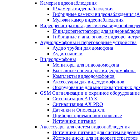
Камеры видеонаблюдения
IP камеры видеонаблюдения
Гибридные камеры видеонаблюдения (
Муляжи камер видеонаблюдения
Видеорегистраторы для систем видеонаблюде
IP видеорегистраторы для видеонаблюд
Гибридные и аналоговые видеорегистр
Аудиодомофоны и переговорные устройства
Аудио трубки для домофона
Аудио панели
Видеодомофоны
Мониторы для видеодомофона
Вызывные панели для видеодомофона
Комплекты видеодомофонов
Аксессуары для видеодомофонов
Оборудование для многоквартирных до
GSM Сигнализации и охранное оборудование
Сигнализация AJAX
Сигнализация AX PRO
Датчики и Оповещатели
Приборы приемно-контрольные
Источники питания
Аксессуары для систем видеонаблюдения
Источники питания для систем видеон
Жесткие диски для видеорегистраторов