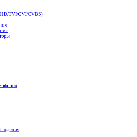
AHD/TVI/CVI/CVBS)
ния
ения
аторы
мофонов
аблюдения