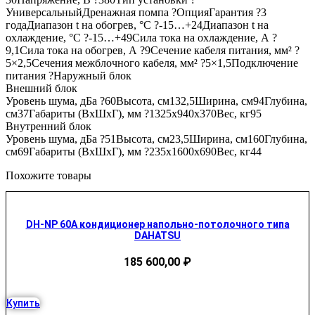
УниверсальныйДренажная помпа ?ОпцияГарантия ?3
годаДиапазон t на обогрев, °С ?-15…+24Диапазон t на
охлаждение, °С ?-15…+49Сила тока на охлаждение, А ?
9,1Сила тока на обогрев, А ?9Сечение кабеля питания, мм² ?
5×2,5Сечения межблочного кабеля, мм² ?5×1,5Подключение
питания ?Наружный блок
Внешний блок
Уровень шума, дБа ?60Высота, см132,5Ширина, см94Глубина,
см37Габариты (ВхШхГ), мм ?1325х940х370Вес, кг95
Внутренний блок
Уровень шума, дБа ?51Высота, см23,5Ширина, см160Глубина,
см69Габариты (ВхШхГ), мм ?235х1600х690Вес, кг44
Похожите товары
DH-NP 60A кондиционер напольно-потолочного типа
DAHATSU
185 600,00
₽
Купить