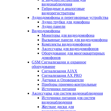
видеонаблюдения
Гибридные и аналоговые
видеорегистраторы
Аудиодомофоны и переговорные устройства
Аудио трубки для домофона
Аудио панели
Видеодомофоны
Мониторы для видеодомофона
Вызывные панели для видеодомофона
Комплекты видеодомофонов
Аксессуары для видеодомофонов
Оборудование для многоквартирных
домофонов
GSM Сигнализации и охранное
оборудование
Сигнализация AJAX
Сигнализация AX PRO
Датчики и Оповещатели
Приборы приемно-контрольные
Источники питания
Аксессуары для систем видеонаблюдения
Источники питания для систем
видеонаблюдения
Жесткие диски для