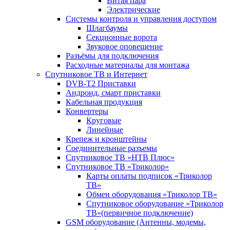
Витая пара
Электрические
Системы контроля и управления доступом
Шлагбаумы
Секционные ворота
Звуковое оповещение
Разъёмы для подключения
Расходные материалы для монтажа
Спутниковое ТВ и Интернет
DVB-Т2 Приставки
Андроид, смарт приставки
Кабельная продукция
Конвертеры
Круговые
Линейные
Крепеж и кронштейны
Соединительные разъемы
Спутниковое ТВ «НТВ Плюс»
Спутниковое ТВ «Триколор»
Карты оплаты подписок «Триколор
ТВ»
Обмен оборудования «Триколор ТВ»
Спутниковое оборудование «Триколор
ТВ»(первичное подключение)
GSM оборудование (Антенны, модемы,