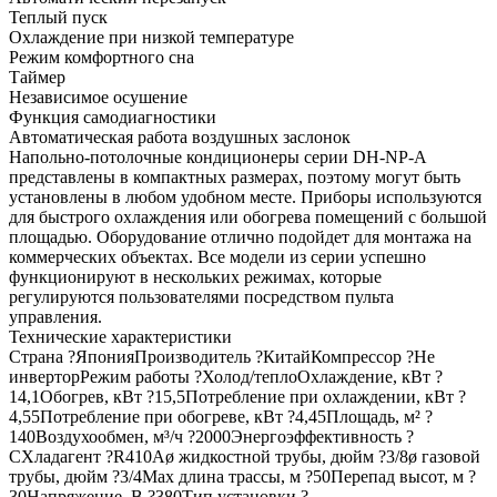
Теплый пуск
Охлаждение при низкой температуре
Режим комфортного сна
Таймер
Независимое осушение
Функция самодиагностики
Автоматическая работа воздушных заслонок
Напольно-потолочные кондиционеры серии DH-NP-А
представлены в компактных размерах, поэтому могут быть
установлены в любом удобном месте. Приборы используются
для быстрого охлаждения или обогрева помещений с большой
площадью. Оборудование отлично подойдет для монтажа на
коммерческих объектах. Все модели из серии успешно
функционируют в нескольких режимах, которые
регулируются пользователями посредством пульта
управления.
Технические характеристики
Страна ?ЯпонияПроизводитель ?КитайКомпрессор ?Не
инверторРежим работы ?Холод/теплоОхлаждение, кВт ?
14,1Обогрев, кВт ?15,5Потребление при охлаждении, кВт ?
4,55Потребление при обогреве, кВт ?4,45Площадь, м² ?
140Воздухообмен, м³/ч ?2000Энергоэффективность ?
CХладагент ?R410Aø жидкостной трубы, дюйм ?3/8ø газовой
трубы, дюйм ?3/4Max длина трассы, м ?50Перепад высот, м ?
30Напряжение, В ?380Тип установки ?