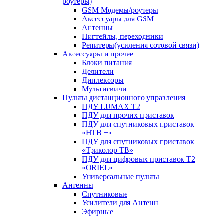
роутеры)
GSM Модемы/роутеры
Аксессуары для GSM
Антенны
Пигтейлы, переходники
Репитеры(усиления сотовой связи)
Аксессуары и прочее
Блоки питания
Делители
Диплексоры
Мультисвичи
Пульты дистанционного управления
ПДУ LUMAX Т2
ПДУ для прочих приставок
ПДУ для спутниковых приставок
«НТВ +»
ПДУ для спутниковых приставок
«Триколор ТВ»
ПДУ для цифровых приставок Т2
«ORIEL»
Универсальные пульты
Антенны
Спутниковые
Усилители для Антенн
Эфирные