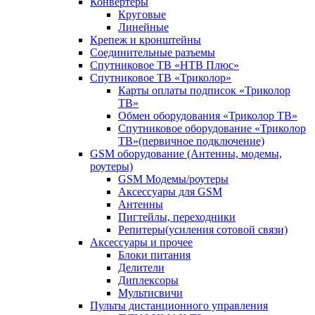
Конвертеры
Круговые
Линейные
Крепеж и кронштейны
Соединительные разъемы
Спутниковое ТВ «НТВ Плюс»
Спутниковое ТВ «Триколор»
Карты оплаты подписок «Триколор
ТВ»
Обмен оборудования «Триколор ТВ»
Спутниковое оборудование «Триколор
ТВ»(первичное подключение)
GSM оборудование (Антенны, модемы,
роутеры)
GSM Модемы/роутеры
Аксессуары для GSM
Антенны
Пигтейлы, переходники
Репитеры(усиления сотовой связи)
Аксессуары и прочее
Блоки питания
Делители
Диплексоры
Мультисвичи
Пульты дистанционного управления