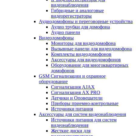
видеонаблюдения
Гибридные и аналоговые
видеорегистраторы
Аудиодомофоны и переговорные устройства
Аудио трубки для домофона
Аудио панели
Видеодомофоны
Мониторы для видеодомофона
Вызывные панели для видеодомофона
Комплекты видеодомофонов
Аксессуары для видеодомофонов
Оборудование для многоквартирных
домофонов
GSM Сигнализации и охранное
оборудование
Сигнализация AJAX
Сигнализация AX PRO
Датчики и Оповещатели
Приборы приемно-контрольные
Источники питания
Аксессуары для систем видеонаблюдения
Источники питания для систем
видеонаблюдения
Жесткие диски для