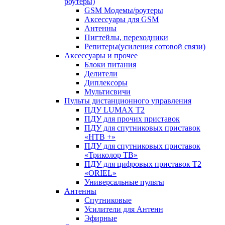
роутеры)
GSM Модемы/роутеры
Аксессуары для GSM
Антенны
Пигтейлы, переходники
Репитеры(усиления сотовой связи)
Аксессуары и прочее
Блоки питания
Делители
Диплексоры
Мультисвичи
Пульты дистанционного управления
ПДУ LUMAX Т2
ПДУ для прочих приставок
ПДУ для спутниковых приставок
«НТВ +»
ПДУ для спутниковых приставок
«Триколор ТВ»
ПДУ для цифровых приставок Т2
«ORIEL»
Универсальные пульты
Антенны
Спутниковые
Усилители для Антенн
Эфирные