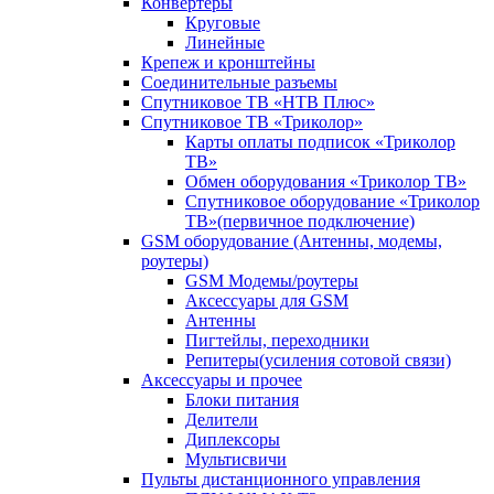
Конвертеры
Круговые
Линейные
Крепеж и кронштейны
Соединительные разъемы
Спутниковое ТВ «НТВ Плюс»
Спутниковое ТВ «Триколор»
Карты оплаты подписок «Триколор
ТВ»
Обмен оборудования «Триколор ТВ»
Спутниковое оборудование «Триколор
ТВ»(первичное подключение)
GSM оборудование (Антенны, модемы,
роутеры)
GSM Модемы/роутеры
Аксессуары для GSM
Антенны
Пигтейлы, переходники
Репитеры(усиления сотовой связи)
Аксессуары и прочее
Блоки питания
Делители
Диплексоры
Мультисвичи
Пульты дистанционного управления