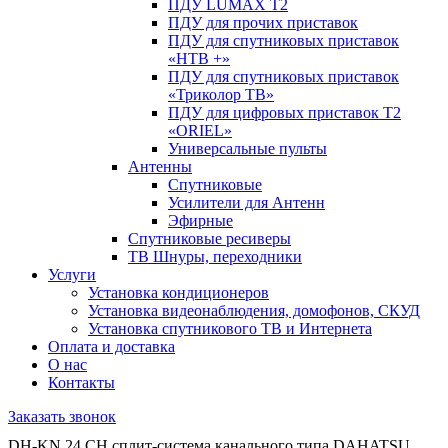
ПДУ LUMAX Т2
ПДУ для прочих приставок
ПДУ для спутниковых приставок
«НТВ +»
ПДУ для спутниковых приставок
«Триколор ТВ»
ПДУ для цифровых приставок Т2
«ORIEL»
Универсальные пульты
Антенны
Спутниковые
Усилители для Антенн
Эфирные
Спутниковые ресиверы
ТВ Шнуры, переходники
Услуги
Установка кондиционеров
Установка видеонаблюдения, домофонов, СКУД
Установка спутникового ТВ и Интернета
Оплата и доставка
О нас
Контакты
Заказать звонок
DH-KN 24 CH сплит-система канального типа DAHATSU