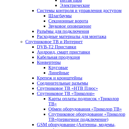
Витая пара
Электрические
Системы контроля и управления доступом
Шлагбаумы
Секционные ворота
Звуковое оповещение
Разъёмы для подключения
Расходные материалы для монтажа
Спутниковое ТВ и Интернет
DVB-Т2 Приставки
Андроид, смарт приставки
Кабельная продукция
Конвертеры
Круговые
Линейные
Крепеж и кронштейны
Соединительные разъемы
Спутниковое ТВ «НТВ Плюс»
Спутниковое ТВ «Триколор»
Карты оплаты подписок «Триколор
ТВ»
Обмен оборудования «Триколор ТВ»
Спутниковое оборудование «Триколор
ТВ»(первичное подключение)
GSM оборудование (Антенны, модемы,