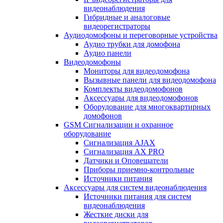
видеонаблюдения
Гибридные и аналоговые
видеорегистраторы
Аудиодомофоны и переговорные устройства
Аудио трубки для домофона
Аудио панели
Видеодомофоны
Мониторы для видеодомофона
Вызывные панели для видеодомофона
Комплекты видеодомофонов
Аксессуары для видеодомофонов
Оборудование для многоквартирных
домофонов
GSM Сигнализации и охранное
оборудование
Сигнализация AJAX
Сигнализация AX PRO
Датчики и Оповещатели
Приборы приемно-контрольные
Источники питания
Аксессуары для систем видеонаблюдения
Источники питания для систем
видеонаблюдения
Жесткие диски для