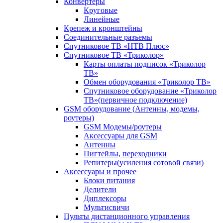
Конвертеры
Круговые
Линейные
Крепеж и кронштейны
Соединительные разъемы
Спутниковое ТВ «НТВ Плюс»
Спутниковое ТВ «Триколор»
Карты оплаты подписок «Триколор
ТВ»
Обмен оборудования «Триколор ТВ»
Спутниковое оборудование «Триколор
ТВ»(первичное подключение)
GSM оборудование (Антенны, модемы,
роутеры)
GSM Модемы/роутеры
Аксессуары для GSM
Антенны
Пигтейлы, переходники
Репитеры(усиления сотовой связи)
Аксессуары и прочее
Блоки питания
Делители
Диплексоры
Мультисвичи
Пульты дистанционного управления