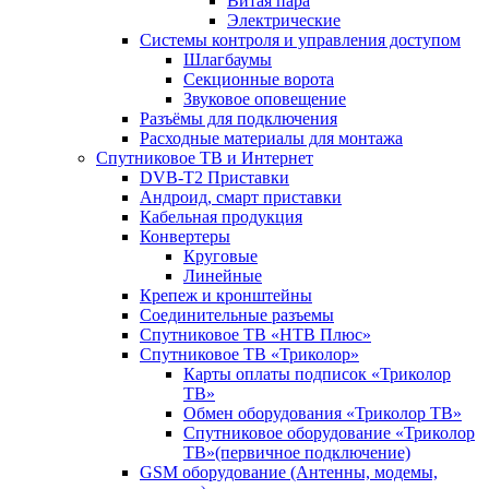
Витая пара
Электрические
Системы контроля и управления доступом
Шлагбаумы
Секционные ворота
Звуковое оповещение
Разъёмы для подключения
Расходные материалы для монтажа
Спутниковое ТВ и Интернет
DVB-Т2 Приставки
Андроид, смарт приставки
Кабельная продукция
Конвертеры
Круговые
Линейные
Крепеж и кронштейны
Соединительные разъемы
Спутниковое ТВ «НТВ Плюс»
Спутниковое ТВ «Триколор»
Карты оплаты подписок «Триколор
ТВ»
Обмен оборудования «Триколор ТВ»
Спутниковое оборудование «Триколор
ТВ»(первичное подключение)
GSM оборудование (Антенны, модемы,