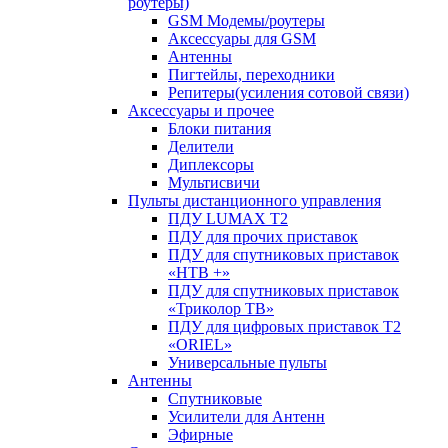
роутеры)
GSM Модемы/роутеры
Аксессуары для GSM
Антенны
Пигтейлы, переходники
Репитеры(усиления сотовой связи)
Аксессуары и прочее
Блоки питания
Делители
Диплексоры
Мультисвичи
Пульты дистанционного управления
ПДУ LUMAX Т2
ПДУ для прочих приставок
ПДУ для спутниковых приставок
«НТВ +»
ПДУ для спутниковых приставок
«Триколор ТВ»
ПДУ для цифровых приставок Т2
«ORIEL»
Универсальные пульты
Антенны
Спутниковые
Усилители для Антенн
Эфирные