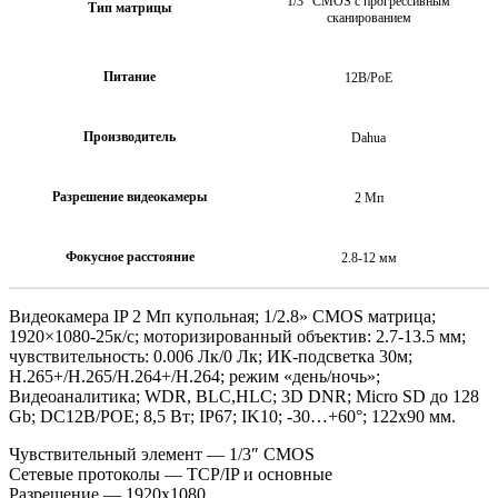
1/3" CMOS с прогрессивным
Тип матрицы
сканированием
Питание
12В/PoE
Производитель
Dahua
Разрешение видеокамеры
2 Мп
Фокусное расстояние
2.8-12 мм
Видеокамера IP 2 Мп купольная; 1/2.8» CMOS матрица;
1920×1080-25к/с; моторизированный объектив: 2.7-13.5 мм;
чувствительность: 0.006 Лк/0 Лк; ИК-подсветка 30м;
H.265+/H.265/H.264+/H.264; режим «день/ночь»;
Видеоаналитика; WDR, BLC,HLC; 3D DNR; Micro SD до 128
Gb; DC12В/POE; 8,5 Вт; IP67; IK10; -30…+60°; 122х90 мм.
Чувствительный элемент — 1/3″ CMOS
Сетевые протоколы — TCP/IP и основные
Разрешение — 1920х1080