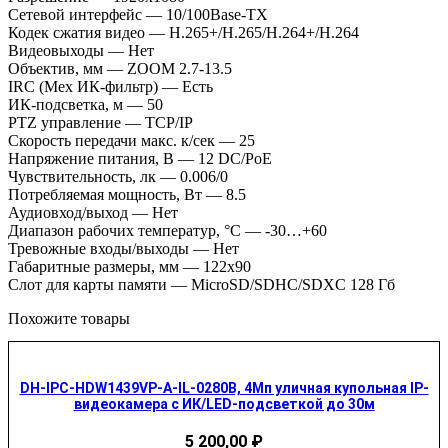
Сетевой интерфейс — 10/100Base-TX
Кодек сжатия видео — H.265+/H.265/H.264+/H.264
Видеовыходы — Нет
Объектив, мм — ZOOM 2.7-13.5
IRC (Мех ИК-фильтр) — Есть
ИК-подсветка, м — 50
PTZ управление — TCP/IP
Скорость передачи макс. к/сек — 25
Напряжение питания, В — 12 DC/PoE
Чувствительность, лк — 0.006/0
Потребляемая мощность, Вт — 8.5
Аудиовход/выход — Нет
Диапазон рабочих температур, °С — -30…+60
Тревожные входы/выходы — Нет
Габаритные размеры, мм — 122х90
Слот для карты памяти — MicroSD/SDHC/SDXC 128 Гб
Похожите товары
DH-IPC-HDW1439VP-A-IL-0280B, 4Мп уличная купольная IP-
видеокамера с ИК/LED-подсветкой до 30м
5 200,00
₽