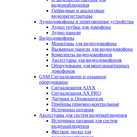
видеонаблюдения
Гибридные и аналоговые
видеорегистраторы
Аудиодомофоны и переговорные устройства
Аудио трубки для домофона
Аудио панели
Видеодомофоны
Мониторы для видеодомофона
Вызывные панели для видеодомофона
Комплекты видеодомофонов
Аксессуары для видеодомофонов
Оборудование для многоквартирных
домофонов
GSM Сигнализации и охранное
оборудование
Сигнализация AJAX
Сигнализация AX PRO
Датчики и Оповещатели
Приборы приемно-контрольные
Источники питания
Аксессуары для систем видеонаблюдения
Источники питания для систем
видеонаблюдения
Жесткие диски для