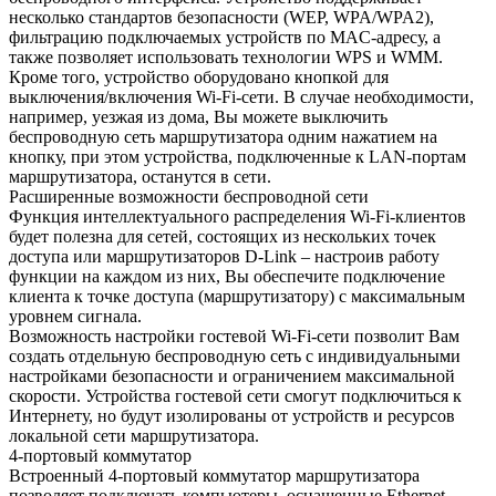
несколько стандартов безопасности (WEP, WPA/WPA2),
фильтрацию подключаемых устройств по MAC-адресу, а
также позволяет использовать технологии WPS и WMM.
Кроме того, устройство оборудовано кнопкой для
выключения/включения Wi-Fi-сети. В случае необходимости,
например, уезжая из дома, Вы можете выключить
беспроводную сеть маршрутизатора одним нажатием на
кнопку, при этом устройства, подключенные к LAN-портам
маршрутизатора, останутся в сети.
Расширенные возможности беспроводной сети
Функция интеллектуального распределения Wi-Fi-клиентов
будет полезна для сетей, состоящих из нескольких точек
доступа или маршрутизаторов D-Link – настроив работу
функции на каждом из них, Вы обеспечите подключение
клиента к точке доступа (маршрутизатору) с максимальным
уровнем сигнала.
Возможность настройки гостевой Wi-Fi-сети позволит Вам
создать отдельную беспроводную сеть с индивидуальными
настройками безопасности и ограничением максимальной
скорости. Устройства гостевой сети смогут подключиться к
Интернету, но будут изолированы от устройств и ресурсов
локальной сети маршрутизатора.
4-портовый коммутатор
Встроенный 4-портовый коммутатор маршрутизатора
позволяет подключать компьютеры, оснащенные Ethernet-