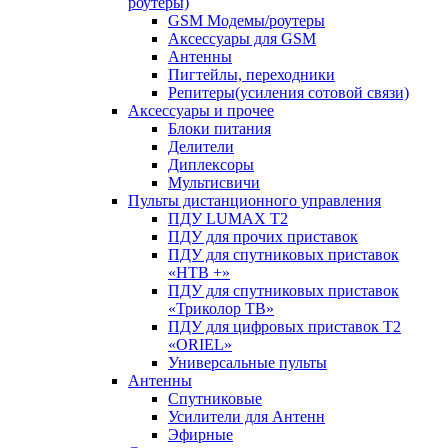
роутеры)
GSM Модемы/роутеры
Аксессуары для GSM
Антенны
Пигтейлы, переходники
Репитеры(усиления сотовой связи)
Аксессуары и прочее
Блоки питания
Делители
Диплексоры
Мультисвичи
Пульты дистанционного управления
ПДУ LUMAX Т2
ПДУ для прочих приставок
ПДУ для спутниковых приставок
«НТВ +»
ПДУ для спутниковых приставок
«Триколор ТВ»
ПДУ для цифровых приставок Т2
«ORIEL»
Универсальные пульты
Антенны
Спутниковые
Усилители для Антенн
Эфирные