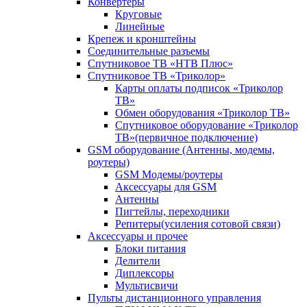
Конвертеры
Круговые
Линейные
Крепеж и кронштейны
Соединительные разъемы
Спутниковое ТВ «НТВ Плюс»
Спутниковое ТВ «Триколор»
Карты оплаты подписок «Триколор
ТВ»
Обмен оборудования «Триколор ТВ»
Спутниковое оборудование «Триколор
ТВ»(первичное подключение)
GSM оборудование (Антенны, модемы,
роутеры)
GSM Модемы/роутеры
Аксессуары для GSM
Антенны
Пигтейлы, переходники
Репитеры(усиления сотовой связи)
Аксессуары и прочее
Блоки питания
Делители
Диплексоры
Мультисвичи
Пульты дистанционного управления