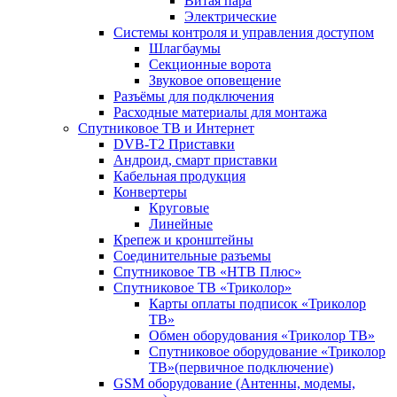
Витая пара
Электрические
Системы контроля и управления доступом
Шлагбаумы
Секционные ворота
Звуковое оповещение
Разъёмы для подключения
Расходные материалы для монтажа
Спутниковое ТВ и Интернет
DVB-Т2 Приставки
Андроид, смарт приставки
Кабельная продукция
Конвертеры
Круговые
Линейные
Крепеж и кронштейны
Соединительные разъемы
Спутниковое ТВ «НТВ Плюс»
Спутниковое ТВ «Триколор»
Карты оплаты подписок «Триколор
ТВ»
Обмен оборудования «Триколор ТВ»
Спутниковое оборудование «Триколор
ТВ»(первичное подключение)
GSM оборудование (Антенны, модемы,