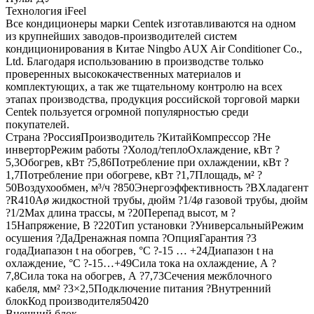
Технология iFeel
Все кондиционеры марки Centek изготавливаются на одном
из крупнейших заводов-производителей систем
кондиционирования в Китае Ningbo AUX Air Conditioner Co.,
Ltd. Благодаря использованию в производстве только
проверенных высококачественных материалов и
комплектующих, а так же тщательному контролю на всех
этапах производства, продукция российской торговой марки
Centek пользуется огромной популярностью среди
покупателей.
Страна ?РоссияПроизводитель ?КитайКомпрессор ?Не
инверторРежим работы ?Холод/теплоОхлаждение, кВт ?
5,3Обогрев, кВт ?5,86Потребление при охлаждении, кВт ?
1,7Потребление при обогреве, кВт ?1,7Площадь, м² ?
50Воздухообмен, м³/ч ?850Энергоэффективность ?BХладагент
?R410Aø жидкостной трубы, дюйм ?1/4ø газовой трубы, дюйм
?1/2Max длина трассы, м ?20Перепад высот, м ?
15Напряжение, В ?220Тип установки ?УниверсальныйРежим
осушения ?ДаДренажная помпа ?ОпцияГарантия ?3
годаДиапазон t на обогрев, °С ?-15 … +24Диапазон t на
охлаждение, °С ?-15…+49Сила тока на охлаждение, А ?
7,8Сила тока на обогрев, А ?7,73Сечения межблочного
кабеля, мм² ?3×2,5Подключение питания ?Внутренний
блокКод производителя50420
Внешний блок