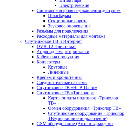
Витая пара
Электрические
Системы контроля и управления доступом
Шлагбаумы
Секционные ворота
Звуковое оповещение
Разъёмы для подключения
Расходные материалы для монтажа
Спутниковое ТВ и Интернет
DVB-Т2 Приставки
Андроид, смарт приставки
Кабельная продукция
Конвертеры
Круговые
Линейные
Крепеж и кронштейны
Соединительные разъемы
Спутниковое ТВ «НТВ Плюс»
Спутниковое ТВ «Триколор»
Карты оплаты подписок «Триколор
ТВ»
Обмен оборудования «Триколор ТВ»
Спутниковое оборудование «Триколор
ТВ»(первичное подключение)
GSM оборудование (Антенны, модемы,