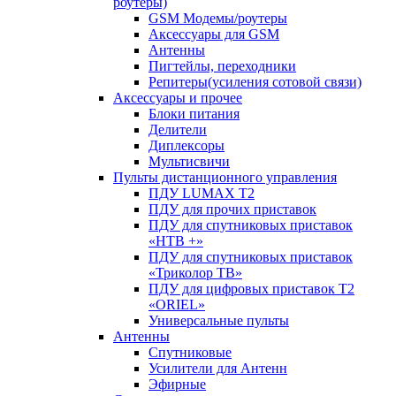
роутеры)
GSM Модемы/роутеры
Аксессуары для GSM
Антенны
Пигтейлы, переходники
Репитеры(усиления сотовой связи)
Аксессуары и прочее
Блоки питания
Делители
Диплексоры
Мультисвичи
Пульты дистанционного управления
ПДУ LUMAX Т2
ПДУ для прочих приставок
ПДУ для спутниковых приставок
«НТВ +»
ПДУ для спутниковых приставок
«Триколор ТВ»
ПДУ для цифровых приставок Т2
«ORIEL»
Универсальные пульты
Антенны
Спутниковые
Усилители для Антенн
Эфирные