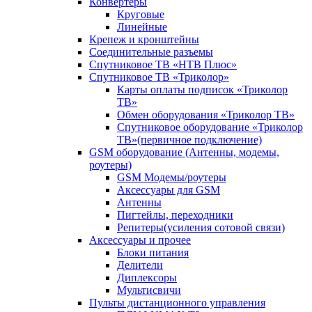
Конвертеры
Круговые
Линейные
Крепеж и кронштейны
Соединительные разъемы
Спутниковое ТВ «НТВ Плюс»
Спутниковое ТВ «Триколор»
Карты оплаты подписок «Триколор
ТВ»
Обмен оборудования «Триколор ТВ»
Спутниковое оборудование «Триколор
ТВ»(первичное подключение)
GSM оборудование (Антенны, модемы,
роутеры)
GSM Модемы/роутеры
Аксессуары для GSM
Антенны
Пигтейлы, переходники
Репитеры(усиления сотовой связи)
Аксессуары и прочее
Блоки питания
Делители
Диплексоры
Мультисвичи
Пульты дистанционного управления