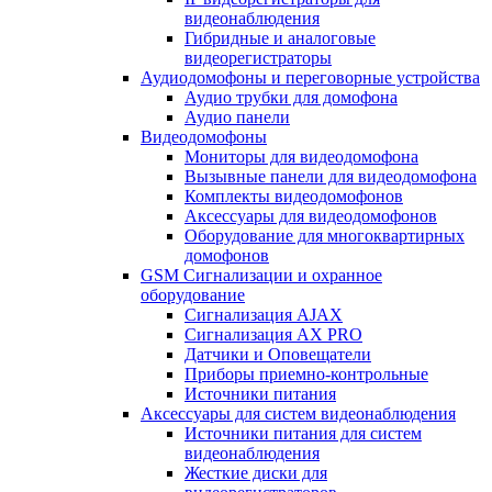
видеонаблюдения
Гибридные и аналоговые
видеорегистраторы
Аудиодомофоны и переговорные устройства
Аудио трубки для домофона
Аудио панели
Видеодомофоны
Мониторы для видеодомофона
Вызывные панели для видеодомофона
Комплекты видеодомофонов
Аксессуары для видеодомофонов
Оборудование для многоквартирных
домофонов
GSM Сигнализации и охранное
оборудование
Сигнализация AJAX
Сигнализация AX PRO
Датчики и Оповещатели
Приборы приемно-контрольные
Источники питания
Аксессуары для систем видеонаблюдения
Источники питания для систем
видеонаблюдения
Жесткие диски для