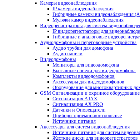
Камеры видеонаблюдения
IP камеры видеонаблюдения
Гибридные камеры видеонаблюдения (
Муляжи камер видеонаблюдения
Видеорегистраторы для систем видеонаблюде
IP видеорегистраторы для видеонаблюд
Гибридные и аналоговые видеорегистр
Аудиодомофоны и переговорные устройства
Аудио трубки для домофона
Аудио панели
Видеодомофоны
Мониторы для видеодомофона
Вызывные панели для видеодомофона
Комплекты видеодомофонов
Аксессуары для видеодомофонов
Оборудование для многоквартирных до
GSM Сигнализации и охранное оборудование
Сигнализация AJAX
Сигнализация AX PRO
Датчики и Оповещатели
Приборы приемно-контрольные
Источники питания
Аксессуары для систем видеонаблюдения
Источники питания для систем видеон
Жесткие диски для видеорегистраторов