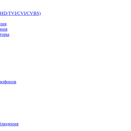
AHD/TVI/CVI/CVBS)
ния
ения
аторы
мофонов
аблюдения