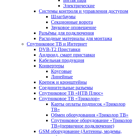
Витая пара
Электрические
Системы контроля и управления доступом
Шлагбаумы
Секционные ворота
Звуковое оповещение
Разъёмы для подключения
Расходные материалы для монтажа
Спутниковое ТВ и Интернет
DVB-Т2 Приставки
Андроид, смарт приставки
Кабельная продукция
Конвертеры
Круговые
Линейные
Крепеж и кронштейны
Соединительные разъемы
Спутниковое ТВ «НТВ Плюс»
Спутниковое ТВ «Триколор»
Карты оплаты подписок «Триколор
ТВ»
Обмен оборудования «Триколор ТВ»
Спутниковое оборудование «Триколор
ТВ»(первичное подключение)
GSM оборудование (Антенны, модемы,