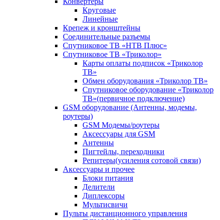
Конвертеры
Круговые
Линейные
Крепеж и кронштейны
Соединительные разъемы
Спутниковое ТВ «НТВ Плюс»
Спутниковое ТВ «Триколор»
Карты оплаты подписок «Триколор
ТВ»
Обмен оборудования «Триколор ТВ»
Спутниковое оборудование «Триколор
ТВ»(первичное подключение)
GSM оборудование (Антенны, модемы,
роутеры)
GSM Модемы/роутеры
Аксессуары для GSM
Антенны
Пигтейлы, переходники
Репитеры(усиления сотовой связи)
Аксессуары и прочее
Блоки питания
Делители
Диплексоры
Мультисвичи
Пульты дистанционного управления