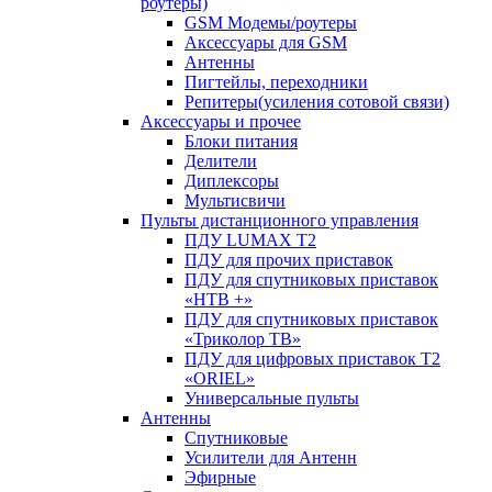
роутеры)
GSM Модемы/роутеры
Аксессуары для GSM
Антенны
Пигтейлы, переходники
Репитеры(усиления сотовой связи)
Аксессуары и прочее
Блоки питания
Делители
Диплексоры
Мультисвичи
Пульты дистанционного управления
ПДУ LUMAX Т2
ПДУ для прочих приставок
ПДУ для спутниковых приставок
«НТВ +»
ПДУ для спутниковых приставок
«Триколор ТВ»
ПДУ для цифровых приставок Т2
«ORIEL»
Универсальные пульты
Антенны
Спутниковые
Усилители для Антенн
Эфирные