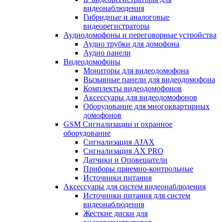
видеонаблюдения
Гибридные и аналоговые
видеорегистраторы
Аудиодомофоны и переговорные устройства
Аудио трубки для домофона
Аудио панели
Видеодомофоны
Мониторы для видеодомофона
Вызывные панели для видеодомофона
Комплекты видеодомофонов
Аксессуары для видеодомофонов
Оборудование для многоквартирных
домофонов
GSM Сигнализации и охранное
оборудование
Сигнализация AJAX
Сигнализация AX PRO
Датчики и Оповещатели
Приборы приемно-контрольные
Источники питания
Аксессуары для систем видеонаблюдения
Источники питания для систем
видеонаблюдения
Жесткие диски для