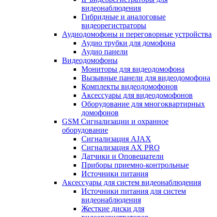
видеонаблюдения
Гибридные и аналоговые
видеорегистраторы
Аудиодомофоны и переговорные устройства
Аудио трубки для домофона
Аудио панели
Видеодомофоны
Мониторы для видеодомофона
Вызывные панели для видеодомофона
Комплекты видеодомофонов
Аксессуары для видеодомофонов
Оборудование для многоквартирных
домофонов
GSM Сигнализации и охранное
оборудование
Сигнализация AJAX
Сигнализация AX PRO
Датчики и Оповещатели
Приборы приемно-контрольные
Источники питания
Аксессуары для систем видеонаблюдения
Источники питания для систем
видеонаблюдения
Жесткие диски для