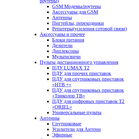
роутеры)
GSM Модемы/роутеры
Аксессуары для GSM
Антенны
Пигтейлы, переходники
Репитеры(усиления сотовой связи)
Аксессуары и прочее
Блоки питания
Делители
Диплексоры
Мультисвичи
Пульты дистанционного управления
ПДУ LUMAX Т2
ПДУ для прочих приставок
ПДУ для спутниковых приставок
«НТВ +»
ПДУ для спутниковых приставок
«Триколор ТВ»
ПДУ для цифровых приставок Т2
«ORIEL»
Универсальные пульты
Антенны
Спутниковые
Усилители для Антенн
Эфирные