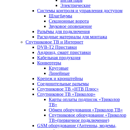
Витая пара
Электрические
Системы контроля и управления доступом
Шлагбаумы
Секционные ворота
Звуковое оповещение
Разъёмы для подключения
Расходные материалы для монтажа
Спутниковое ТВ и Интернет
DVB-Т2 Приставки
Андроид, смарт приставки
Кабельная продукция
Конвертеры
Круговые
Линейные
Крепеж и кронштейны
Соединительные разъемы
Спутниковое ТВ «НТВ Плюс»
Спутниковое ТВ «Триколор»
Карты оплаты подписок «Триколор
ТВ»
Обмен оборудования «Триколор ТВ»
Спутниковое оборудование «Триколор
ТВ»(первичное подключение)
GSM оборудование (Антенны, модемы,