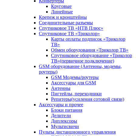
Конвертеры
Круговые
Линейные
Крепеж и кронштейны
Соединительные разъемы
Спутниковое ТВ «НТВ Плюс»
Спутниковое ТВ «Триколор»
Карты оплаты подписок «Триколор
ТВ»
Обмен оборудования «Триколор ТВ»
Спутниковое оборудование «Триколор
ТВ»(первичное подключение)
GSM оборудование (Антенны, модемы,
роутеры)
GSM Модемы/роутеры
Аксессуары для GSM
Антенны
Пигтейлы, переходники
Репитеры(усиления сотовой связи)
Аксессуары и прочее
Блоки питания
Делители
Диплексоры
Мультисвичи
Пульты дистанционного управления