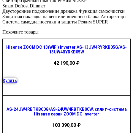
Светопрозрачный пластик Режим SLEEP
Smart Defrost Dimmer
Двустороннее подключение дренажа Функция самоочистки
Защитная накладка на вентили внешнего блока Авторестарт
Система самодиагностики и защиты Режим SUPER
Похожите товары
Hisense ZOOM DC 13(WIFI) Inverter AS-13UW4RYRKB05G/AS-
13UW4RYRKB05W
42 190,00
₽
Купить
AS-24UW4RBTKB00G/AS-24UW4RBTKB00W, сплит-система
Hisense серии ZOOM DC Inverter
103 390,00
₽