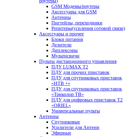
роутеры)
GSM Модемы/роутеры
Аксессуары для GSM
Антенны
Пигтейлы, переходники
Репитеры(усиления сотовой связи)
Аксессуары и прочее
Блоки питания
Делители
Диплексоры
Мультисвичи
Пульты дистанционного управления
ПДУ LUMAX Т2
ПДУ для прочих приставок
ПДУ для спутниковых приставок
«НТВ +»
ПДУ для спутниковых приставок
«Триколор ТВ»
ПДУ для цифровых приставок Т2
«ORIEL»
Универсальные пульты
Антенны
Спутниковые
Усилители для Антенн
Эфирные