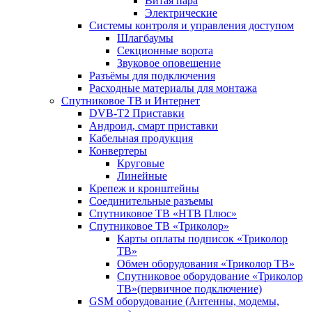
Витая пара
Электрические
Системы контроля и управления доступом
Шлагбаумы
Секционные ворота
Звуковое оповещение
Разъёмы для подключения
Расходные материалы для монтажа
Спутниковое ТВ и Интернет
DVB-Т2 Приставки
Андроид, смарт приставки
Кабельная продукция
Конвертеры
Круговые
Линейные
Крепеж и кронштейны
Соединительные разъемы
Спутниковое ТВ «НТВ Плюс»
Спутниковое ТВ «Триколор»
Карты оплаты подписок «Триколор
ТВ»
Обмен оборудования «Триколор ТВ»
Спутниковое оборудование «Триколор
ТВ»(первичное подключение)
GSM оборудование (Антенны, модемы,