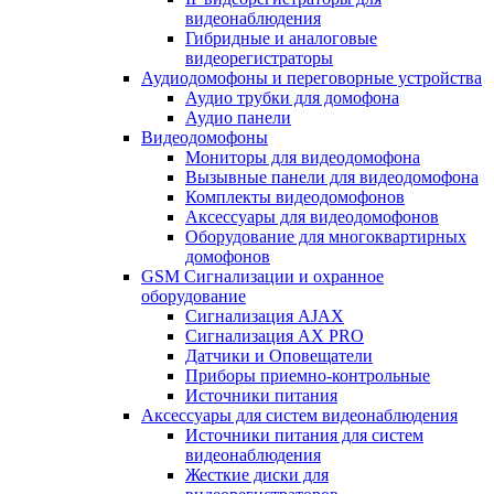
видеонаблюдения
Гибридные и аналоговые
видеорегистраторы
Аудиодомофоны и переговорные устройства
Аудио трубки для домофона
Аудио панели
Видеодомофоны
Мониторы для видеодомофона
Вызывные панели для видеодомофона
Комплекты видеодомофонов
Аксессуары для видеодомофонов
Оборудование для многоквартирных
домофонов
GSM Сигнализации и охранное
оборудование
Сигнализация AJAX
Сигнализация AX PRO
Датчики и Оповещатели
Приборы приемно-контрольные
Источники питания
Аксессуары для систем видеонаблюдения
Источники питания для систем
видеонаблюдения
Жесткие диски для