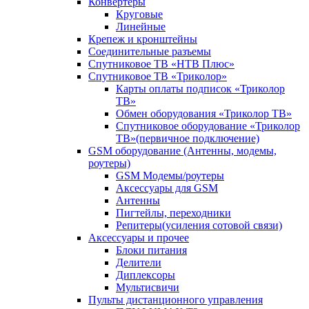
Конвертеры
Круговые
Линейные
Крепеж и кронштейны
Соединительные разъемы
Спутниковое ТВ «НТВ Плюс»
Спутниковое ТВ «Триколор»
Карты оплаты подписок «Триколор
ТВ»
Обмен оборудования «Триколор ТВ»
Спутниковое оборудование «Триколор
ТВ»(первичное подключение)
GSM оборудование (Антенны, модемы,
роутеры)
GSM Модемы/роутеры
Аксессуары для GSM
Антенны
Пигтейлы, переходники
Репитеры(усиления сотовой связи)
Аксессуары и прочее
Блоки питания
Делители
Диплексоры
Мультисвичи
Пульты дистанционного управления