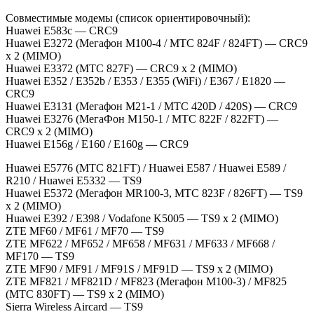
Совместимые модемы (список ориентировочный):
Huawei E583c — CRC9
Huawei E3272 (Мегафон M100-4 / МТС 824F / 824FT) — CRC9
x 2 (MIMO)
Huawei E3372 (МТС 827F) — CRC9 x 2 (MIMO)
Huawei E352 / E352b / E353 / E355 (WiFi) / E367 / E1820 —
CRC9
Huawei E3131 (Мегафон М21-1 / МТС 420D / 420S) — CRC9
Huawei E3276 (МегаФон М150-1 / МТС 822F / 822FT) —
CRC9 x 2 (MIMO)
Huawei E156g / E160 / E160g — CRC9
Huawei E5776 (МТС 821FT) / Huawei E587 / Huawei E589 /
R210 / Huawei E5332 — TS9
Huawei E5372 (Мегафон MR100-3, МТС 823F / 826FT) — TS9
x 2 (MIMO)
Huawei E392 / E398 / Vodafone K5005 — TS9 x 2 (MIMO)
ZTE MF60 / MF61 / MF70 — TS9
ZTE MF622 / MF652 / MF658 / MF631 / MF633 / MF668 /
MF170 — TS9
ZTE MF90 / MF91 / MF91S / MF91D — TS9 х 2 (MIMO)
ZTE MF821 / MF821D / MF823 (Мегафон M100-3) / MF825
(МТС 830FT) — TS9 x 2 (MIMO)
Sierra Wireless Aircard — TS9