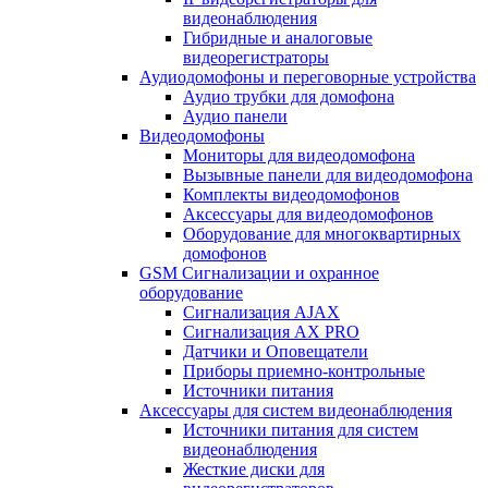
видеонаблюдения
Гибридные и аналоговые
видеорегистраторы
Аудиодомофоны и переговорные устройства
Аудио трубки для домофона
Аудио панели
Видеодомофоны
Мониторы для видеодомофона
Вызывные панели для видеодомофона
Комплекты видеодомофонов
Аксессуары для видеодомофонов
Оборудование для многоквартирных
домофонов
GSM Сигнализации и охранное
оборудование
Сигнализация AJAX
Сигнализация AX PRO
Датчики и Оповещатели
Приборы приемно-контрольные
Источники питания
Аксессуары для систем видеонаблюдения
Источники питания для систем
видеонаблюдения
Жесткие диски для