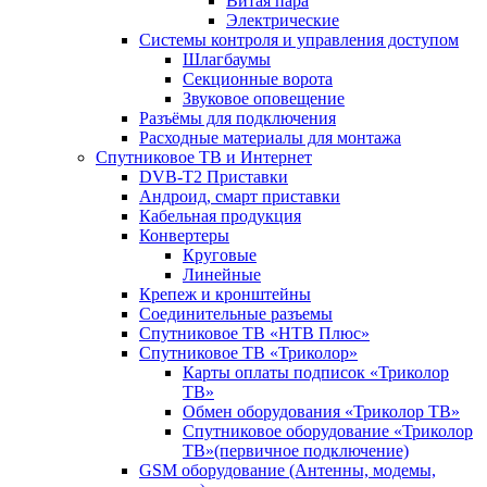
Витая пара
Электрические
Системы контроля и управления доступом
Шлагбаумы
Секционные ворота
Звуковое оповещение
Разъёмы для подключения
Расходные материалы для монтажа
Спутниковое ТВ и Интернет
DVB-Т2 Приставки
Андроид, смарт приставки
Кабельная продукция
Конвертеры
Круговые
Линейные
Крепеж и кронштейны
Соединительные разъемы
Спутниковое ТВ «НТВ Плюс»
Спутниковое ТВ «Триколор»
Карты оплаты подписок «Триколор
ТВ»
Обмен оборудования «Триколор ТВ»
Спутниковое оборудование «Триколор
ТВ»(первичное подключение)
GSM оборудование (Антенны, модемы,