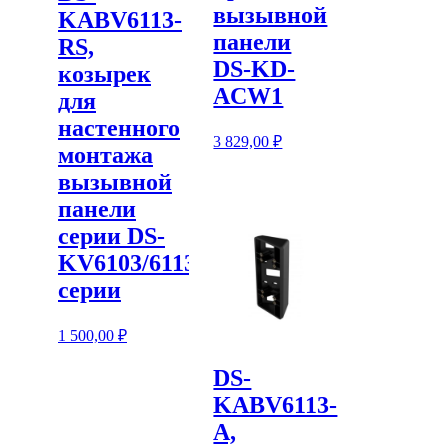
вызывной
KABV6113-
панели
RS,
DS-KD-
козырек
ACW1
для
настенного
3 829,00
₽
монтажа
вызывной
панели
серии DS-
KV6103/6113
серии
1 500,00
₽
DS-
KABV6113-
A,