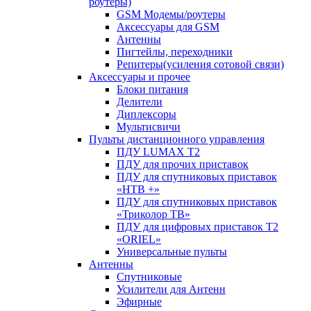
роутеры)
GSM Модемы/роутеры
Аксессуары для GSM
Антенны
Пигтейлы, переходники
Репитеры(усиления сотовой связи)
Аксессуары и прочее
Блоки питания
Делители
Диплексоры
Мультисвичи
Пульты дистанционного управления
ПДУ LUMAX Т2
ПДУ для прочих приставок
ПДУ для спутниковых приставок
«НТВ +»
ПДУ для спутниковых приставок
«Триколор ТВ»
ПДУ для цифровых приставок Т2
«ORIEL»
Универсальные пульты
Антенны
Спутниковые
Усилители для Антенн
Эфирные