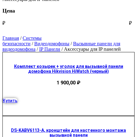
Цена
₽
₽
Главная
/
Системы
безопасности
/
Видеодомофоны
/
Вызывные панели для
видеодомофона
/
IP Панели
/ Аксессуары для IP панелей
Комплект козырек + уголок для вызывной панели
домофона Hikvision HiWatch (черный)
1 900,00
₽
Купить
DS-KABV6113-A, кронштейн для настенного монтажа
вызывной панели