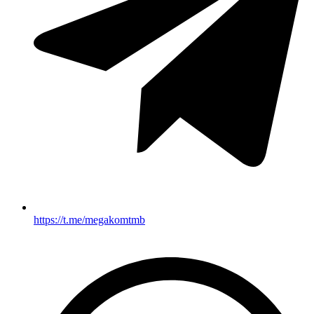
https://t.me/megakomtmb