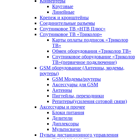
Конвертеры
Круговые
Линейные
Крепеж и кронштейны
Соединительные разъемы
Спутниковое ТВ «НТВ Плюс»
Спутниковое ТВ «Триколор»
Карты оплаты подписок «Триколор
ТВ»
Обмен оборудования «Триколор ТВ»
Спутниковое оборудование «Триколор
ТВ»(первичное подключение)
GSM оборудование (Антенны, модемы,
роутеры)
GSM Модемы/роутеры
Аксессуары для GSM
Антенны
Пигтейлы, переходники
Репитеры(усиления сотовой связи)
Аксессуары и прочее
Блоки питания
Делители
Диплексоры
Мультисвичи
Пульты дистанционного управления