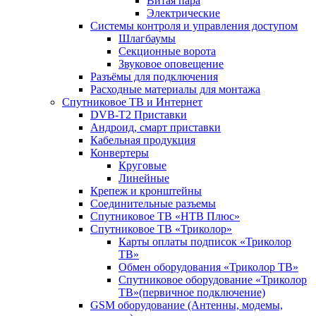
Витая пара
Электрические
Системы контроля и управления доступом
Шлагбаумы
Секционные ворота
Звуковое оповещение
Разъёмы для подключения
Расходные материалы для монтажа
Спутниковое ТВ и Интернет
DVB-Т2 Приставки
Андроид, смарт приставки
Кабельная продукция
Конвертеры
Круговые
Линейные
Крепеж и кронштейны
Соединительные разъемы
Спутниковое ТВ «НТВ Плюс»
Спутниковое ТВ «Триколор»
Карты оплаты подписок «Триколор
ТВ»
Обмен оборудования «Триколор ТВ»
Спутниковое оборудование «Триколор
ТВ»(первичное подключение)
GSM оборудование (Антенны, модемы,