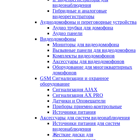
видеонаблюдения
Гибридные и аналоговые
видеорегистраторы
Аудиодомофоны и переговорные устройства
Аудио трубки для домофона
Аудио панели
Видеодомофоны
Мониторы для видеодомофона
Вызывные панели для видеодомофона
Комплекты видеодомофонов
Аксессуары для видеодомофонов
Оборудование для многоквартирных
домофонов
GSM Сигнализации и охранное
оборудование
Сигнализация AJAX
Сигнализация AX PRO
Датчики и Оповещатели
Приборы приемно-контрольные
Источники питания
Аксессуары для систем видеонаблюдения
Источники питания для систем
видеонаблюдения
Жесткие диски для