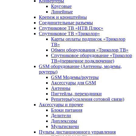
Конвертеры
Круговые
Линейные
Крепеж и кронштейны
Соединительные разъемы
Спутниковое ТВ «НТВ Плюс»
Спутниковое ТВ «Триколор»
Карты оплаты подписок «Триколор
ТВ»
Обмен оборудования «Триколор ТВ»
Спутниковое оборудование «Триколор
ТВ»(первичное подключение)
GSM оборудование (Антенны, модемы,
роутеры)
GSM Модемы/роутеры
Аксессуары для GSM
Антенны
Пигтейлы, переходники
Репитеры(усиления сотовой связи)
Аксессуары и прочее
Блоки питания
Делители
Диплексоры
Мультисвичи
Пульты дистанционного управления