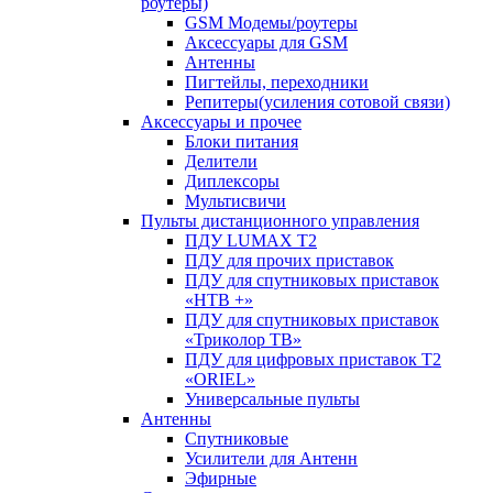
роутеры)
GSM Модемы/роутеры
Аксессуары для GSM
Антенны
Пигтейлы, переходники
Репитеры(усиления сотовой связи)
Аксессуары и прочее
Блоки питания
Делители
Диплексоры
Мультисвичи
Пульты дистанционного управления
ПДУ LUMAX Т2
ПДУ для прочих приставок
ПДУ для спутниковых приставок
«НТВ +»
ПДУ для спутниковых приставок
«Триколор ТВ»
ПДУ для цифровых приставок Т2
«ORIEL»
Универсальные пульты
Антенны
Спутниковые
Усилители для Антенн
Эфирные