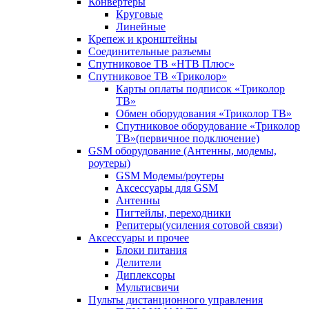
Конвертеры
Круговые
Линейные
Крепеж и кронштейны
Соединительные разъемы
Спутниковое ТВ «НТВ Плюс»
Спутниковое ТВ «Триколор»
Карты оплаты подписок «Триколор
ТВ»
Обмен оборудования «Триколор ТВ»
Спутниковое оборудование «Триколор
ТВ»(первичное подключение)
GSM оборудование (Антенны, модемы,
роутеры)
GSM Модемы/роутеры
Аксессуары для GSM
Антенны
Пигтейлы, переходники
Репитеры(усиления сотовой связи)
Аксессуары и прочее
Блоки питания
Делители
Диплексоры
Мультисвичи
Пульты дистанционного управления