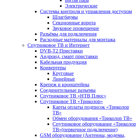
Витая пара
Электрические
Системы контроля и управления доступом
Шлагбаумы
Секционные ворота
Звуковое оповещение
Разъёмы для подключения
Расходные материалы для монтажа
Спутниковое ТВ и Интернет
DVB-Т2 Приставки
Андроид, смарт приставки
Кабельная продукция
Конвертеры
Круговые
Линейные
Крепеж и кронштейны
Соединительные разъемы
Спутниковое ТВ «НТВ Плюс»
Спутниковое ТВ «Триколор»
Карты оплаты подписок «Триколор
ТВ»
Обмен оборудования «Триколор ТВ»
Спутниковое оборудование «Триколор
ТВ»(первичное подключение)
GSM оборудование (Антенны, модемы,