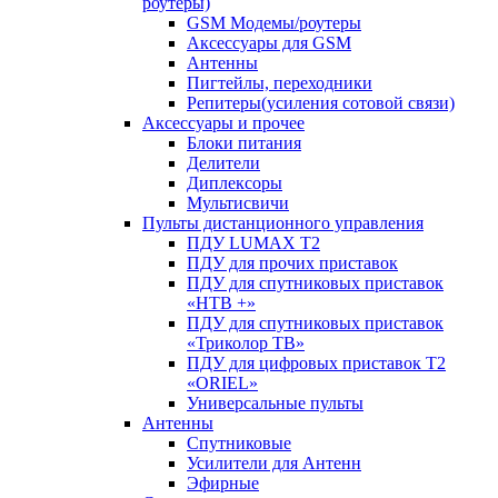
роутеры)
GSM Модемы/роутеры
Аксессуары для GSM
Антенны
Пигтейлы, переходники
Репитеры(усиления сотовой связи)
Аксессуары и прочее
Блоки питания
Делители
Диплексоры
Мультисвичи
Пульты дистанционного управления
ПДУ LUMAX Т2
ПДУ для прочих приставок
ПДУ для спутниковых приставок
«НТВ +»
ПДУ для спутниковых приставок
«Триколор ТВ»
ПДУ для цифровых приставок Т2
«ORIEL»
Универсальные пульты
Антенны
Спутниковые
Усилители для Антенн
Эфирные