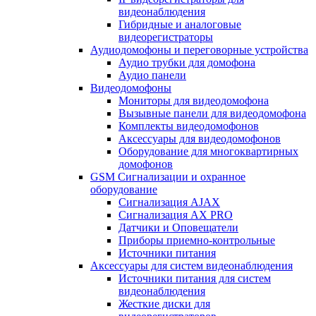
видеонаблюдения
Гибридные и аналоговые
видеорегистраторы
Аудиодомофоны и переговорные устройства
Аудио трубки для домофона
Аудио панели
Видеодомофоны
Мониторы для видеодомофона
Вызывные панели для видеодомофона
Комплекты видеодомофонов
Аксессуары для видеодомофонов
Оборудование для многоквартирных
домофонов
GSM Сигнализации и охранное
оборудование
Сигнализация AJAX
Сигнализация AX PRO
Датчики и Оповещатели
Приборы приемно-контрольные
Источники питания
Аксессуары для систем видеонаблюдения
Источники питания для систем
видеонаблюдения
Жесткие диски для