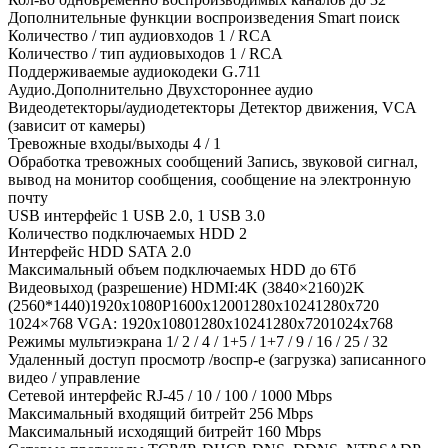
Дополнительные функции воспроизведения Smart поиск
Количество / тип аудиовходов 1 / RCA
Количество / тип аудиовыходов 1 / RCA
Поддерживаемые аудиокодеки G.711
Аудио.Дополнительно Двухстороннее аудио
Видеодетекторы/аудиодетекторы Детектор движения, VCA
(зависит от камеры)
Тревожные входы/выходы 4 / 1
Обработка тревожных сообщений Запись, звуковой сигнал,
вывод на монитор сообщения, сообщение на электронную
почту
USB интерфейс 1 USB 2.0, 1 USB 3.0
Количество подключаемых HDD 2
Интерфейс HDD SATA 2.0
Максимальный объем подключаемых HDD до 6Тб
Видеовыход (разрешение) HDMI:4K (3840×2160)2K
(2560*1440)1920x1080P1600x12001280x10241280x720
1024×768 VGA: 1920х10801280х10241280х7201024х768
Режимы мультиэкрана 1/ 2 / 4 / 1+5 / 1+7 / 9 / 16 / 25 / 32
Удаленный доступ просмотр /воспр-е (загрузка) записанного
видео / управление
Сетевой интерфейс RJ-45 / 10 / 100 / 1000 Mbps
Максимальный входящий битрейт 256 Mbps
Максимальный исходящий битрейт 160 Mbps