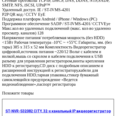
Сетевые протоколы TCP/IP, DHCP, DNS, DDNS, NTP,SADP,
SMTP, NFS, iSCSI, UPnP™
Удаленный доступ. IE / ST-IVMS-4201
P2P QR код / CCTV EyE
Поддержка платформ Android / iPhone / Windows (PC)
Программное обеспечение SADP / ST-IVMS-4201/ CCTVEye
Макс.кол-во удаленных подключений (макс. кол-во удаленно
просматр. каналов) 128
Напряжение питания/ потребляемая мощность (без HDD)
<15Вт Рабочая температура -10°C ~ +55°C Габариты, мм. (без
тары) 385 х 315 х 52 мм Комплектность Видеорегистратор
цифровой,источник питания ~220/12 Вольт с кабелем и
вилкой,мышь со скролом и кабелем подключения к USB
разъему для управления регистратором,винты крепления
HDD к регистратору,CD диск с подробным описанием и
расширенной инструкцией к регистратору,кабели для
подключения HDD,тарная упаковка,стикер бумажный
самоклеящийся предупреждение «Ведется
видеонаблюдение»,паспорт регистратора
Похожите товары
ST-NVR-S32082 CITY, 32-х канальный IP видеорегистратор