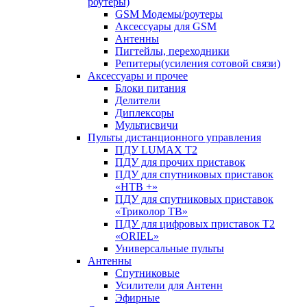
роутеры)
GSM Модемы/роутеры
Аксессуары для GSM
Антенны
Пигтейлы, переходники
Репитеры(усиления сотовой связи)
Аксессуары и прочее
Блоки питания
Делители
Диплексоры
Мультисвичи
Пульты дистанционного управления
ПДУ LUMAX Т2
ПДУ для прочих приставок
ПДУ для спутниковых приставок
«НТВ +»
ПДУ для спутниковых приставок
«Триколор ТВ»
ПДУ для цифровых приставок Т2
«ORIEL»
Универсальные пульты
Антенны
Спутниковые
Усилители для Антенн
Эфирные