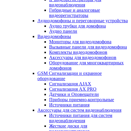
видеонаблюдения
Гибридные и аналоговые
видеорегистраторы
Аудиодомофоны и переговорные устройства
Аудио трубки для домофона
Аудио панели
Видеодомофоны
Мониторы для видеодомофона
Вызывные панели для видеодомофона
Комплекты видеодомофонов
Аксессуары для видеодомофонов
Оборудование для многоквартирных
домофонов
GSM Сигнализации и охранное
оборудование
Сигнализация AJAX
Сигнализация AX PRO
Датчики и Оповещатели
Приборы приемно-контрольные
Источники питания
Аксессуары для систем видеонаблюдения
Источники питания для систем
видеонаблюдения
Жесткие диски для