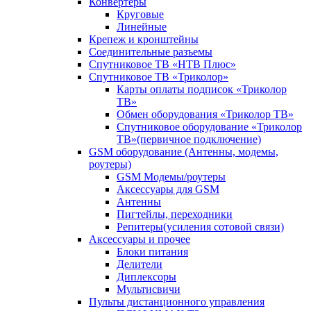
Конвертеры
Круговые
Линейные
Крепеж и кронштейны
Соединительные разъемы
Спутниковое ТВ «НТВ Плюс»
Спутниковое ТВ «Триколор»
Карты оплаты подписок «Триколор
ТВ»
Обмен оборудования «Триколор ТВ»
Спутниковое оборудование «Триколор
ТВ»(первичное подключение)
GSM оборудование (Антенны, модемы,
роутеры)
GSM Модемы/роутеры
Аксессуары для GSM
Антенны
Пигтейлы, переходники
Репитеры(усиления сотовой связи)
Аксессуары и прочее
Блоки питания
Делители
Диплексоры
Мультисвичи
Пульты дистанционного управления