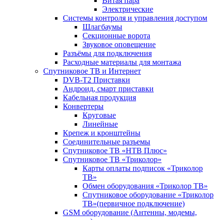
Витая пара
Электрические
Системы контроля и управления доступом
Шлагбаумы
Секционные ворота
Звуковое оповещение
Разъёмы для подключения
Расходные материалы для монтажа
Спутниковое ТВ и Интернет
DVB-Т2 Приставки
Андроид, смарт приставки
Кабельная продукция
Конвертеры
Круговые
Линейные
Крепеж и кронштейны
Соединительные разъемы
Спутниковое ТВ «НТВ Плюс»
Спутниковое ТВ «Триколор»
Карты оплаты подписок «Триколор
ТВ»
Обмен оборудования «Триколор ТВ»
Спутниковое оборудование «Триколор
ТВ»(первичное подключение)
GSM оборудование (Антенны, модемы,