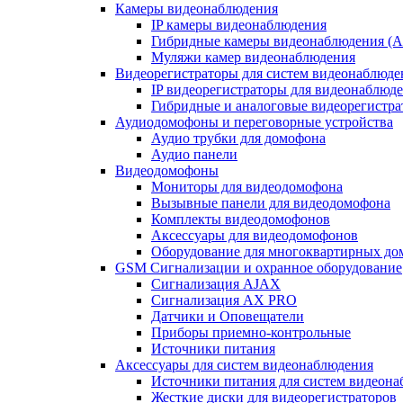
Камеры видеонаблюдения
IP камеры видеонаблюдения
Гибридные камеры видеонаблюдения (
Муляжи камер видеонаблюдения
Видеорегистраторы для систем видеонаблюде
IP видеорегистраторы для видеонаблюд
Гибридные и аналоговые видеорегистр
Аудиодомофоны и переговорные устройства
Аудио трубки для домофона
Аудио панели
Видеодомофоны
Мониторы для видеодомофона
Вызывные панели для видеодомофона
Комплекты видеодомофонов
Аксессуары для видеодомофонов
Оборудование для многоквартирных до
GSM Сигнализации и охранное оборудование
Сигнализация AJAX
Сигнализация AX PRO
Датчики и Оповещатели
Приборы приемно-контрольные
Источники питания
Аксессуары для систем видеонаблюдения
Источники питания для систем видеон
Жесткие диски для видеорегистраторов