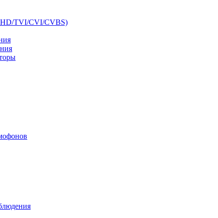
AHD/TVI/CVI/CVBS)
ния
ения
аторы
мофонов
аблюдения