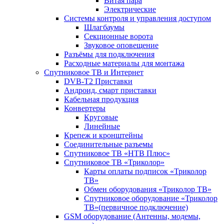
Витая пара
Электрические
Системы контроля и управления доступом
Шлагбаумы
Секционные ворота
Звуковое оповещение
Разъёмы для подключения
Расходные материалы для монтажа
Спутниковое ТВ и Интернет
DVB-Т2 Приставки
Андроид, смарт приставки
Кабельная продукция
Конвертеры
Круговые
Линейные
Крепеж и кронштейны
Соединительные разъемы
Спутниковое ТВ «НТВ Плюс»
Спутниковое ТВ «Триколор»
Карты оплаты подписок «Триколор
ТВ»
Обмен оборудования «Триколор ТВ»
Спутниковое оборудование «Триколор
ТВ»(первичное подключение)
GSM оборудование (Антенны, модемы,