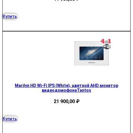
Купить
Marilyn HD Wi-Fi IPS (White), цветной AHD монитор
видеодомофонаTantos
21 900,00
₽
Купить