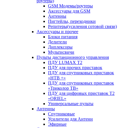
роутеры)
GSM Модемы/роутеры
Аксессуары для GSM
Антенны
Пигтейлы, переходники
Репитеры(усиления сотовой связи)
Аксессуары и прочее
Блоки питания
Делители
Диплексоры
Мультисвичи
Пульты дистанционного управления
ПДУ LUMAX Т2
ПДУ для прочих приставок
ПДУ для спутниковых приставок
«НТВ +»
ПДУ для спутниковых приставок
«Триколор ТВ»
ПДУ для цифровых приставок Т2
«ORIEL»
Универсальные пульты
Антенны
Спутниковые
Усилители для Антенн
Эфирные