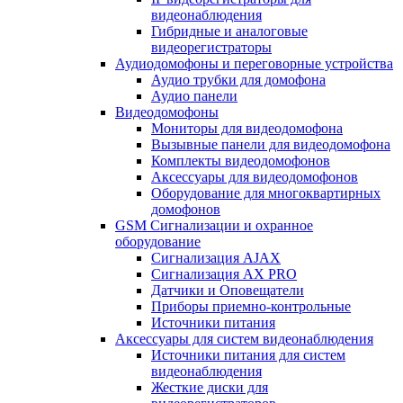
видеонаблюдения
Гибридные и аналоговые
видеорегистраторы
Аудиодомофоны и переговорные устройства
Аудио трубки для домофона
Аудио панели
Видеодомофоны
Мониторы для видеодомофона
Вызывные панели для видеодомофона
Комплекты видеодомофонов
Аксессуары для видеодомофонов
Оборудование для многоквартирных
домофонов
GSM Сигнализации и охранное
оборудование
Сигнализация AJAX
Сигнализация AX PRO
Датчики и Оповещатели
Приборы приемно-контрольные
Источники питания
Аксессуары для систем видеонаблюдения
Источники питания для систем
видеонаблюдения
Жесткие диски для