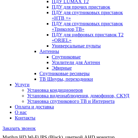
ПДУ LUMAX Т2
ПДУ для прочих приставок
ПДУ для спутниковых приставок
«НТВ +»
ПДУ для спутниковых приставок
«Триколор ТВ»
ПДУ для цифровых приставок Т2
«ORIEL»
Универсальные пульты
Антенны
Спутниковые
Усилители для Антенн
Эфирные
Спутниковые ресиверы
ТВ Шнуры, переходники
Услуги
Установка кондиционеров
Установка видеонаблюдения, домофонов, СКУД
Установка спутникового ТВ и Интернета
Оплата и доставка
О нас
Контакты
Заказать звонок
Marilyn HD Wi-Fi IPS (Black), цветной AHD монитор