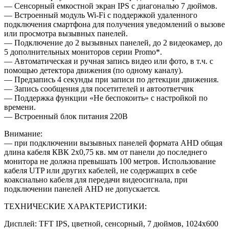
— Сенсорный емкостной экран IPS с диагональю 7 дюймов.
— Встроенный модуль Wi-Fi с поддержкой удаленного
подключения смартфона для получения уведомлений о вызове
или просмотра вызывных панелей.
— Подключение до 2 вызывных панелей, до 2 видеокамер, до
5 дополнительных мониторов серии Promo*.
— Автоматическая и ручная запись видео или фото, в т.ч. с
помощью детектора движения (по одному каналу).
— Предзапись 4 секунды при записи по детекции движения.
— Запись сообщения для посетителей и автоответчик
— Поддержка функции «Не беспокоить» с настройкой по
времени.
— Встроенный блок питания 220В
Внимание:
— при подключении вызывных панелей формата AHD общая
длина кабеля КВК 2х0,75 кв. мм от панели до последнего
монитора не должна превышать 100 метров. Использование
кабеля UTP или других кабелей, не содержащих в себе
коаксиально кабеля для передачи видеосигнала, при
подключении панелей AHD не допускается.
ТЕХНИЧЕСКИЕ ХАРАКТЕРИСТИКИ:
Дисплей: TFT IPS, цветной, сенсорный, 7 дюймов, 1024х600