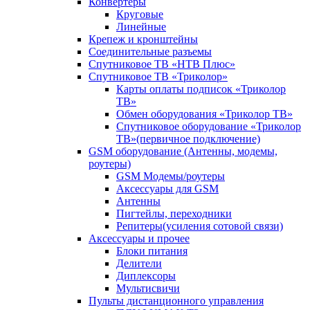
Конвертеры
Круговые
Линейные
Крепеж и кронштейны
Соединительные разъемы
Спутниковое ТВ «НТВ Плюс»
Спутниковое ТВ «Триколор»
Карты оплаты подписок «Триколор
ТВ»
Обмен оборудования «Триколор ТВ»
Спутниковое оборудование «Триколор
ТВ»(первичное подключение)
GSM оборудование (Антенны, модемы,
роутеры)
GSM Модемы/роутеры
Аксессуары для GSM
Антенны
Пигтейлы, переходники
Репитеры(усиления сотовой связи)
Аксессуары и прочее
Блоки питания
Делители
Диплексоры
Мультисвичи
Пульты дистанционного управления