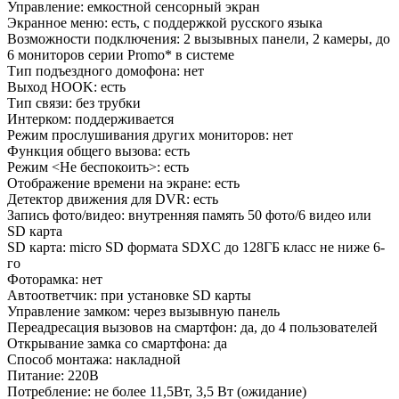
Управление: емкостной сенсорный экран
Экранное меню: есть, с поддержкой русского языка
Возможности подключения: 2 вызывных панели, 2 камеры, до
6 мониторов серии Promo* в системе
Тип подъездного домофона: нет
Выход HOOK: есть
Тип связи: без трубки
Интерком: поддерживается
Режим прослушивания других мониторов: нет
Функция общего вызова: есть
Режим <Не беспокоить>: есть
Отображение времени на экране: есть
Детектор движения для DVR: есть
Запись фото/видео: внутренняя память 50 фото/6 видео или
SD карта
SD карта: micro SD формата SDXC до 128ГБ класс не ниже 6-
го
Фоторамка: нет
Автоответчик: при установке SD карты
Управление замком: через вызывную панель
Переадресация вызовов на смартфон: да, до 4 пользователей
Открывание замка со смартфона: да
Способ монтажа: накладной
Питание: 220В
Потребление: не более 11,5Вт, 3,5 Вт (ожидание)