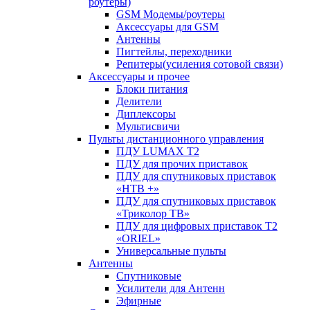
роутеры)
GSM Модемы/роутеры
Аксессуары для GSM
Антенны
Пигтейлы, переходники
Репитеры(усиления сотовой связи)
Аксессуары и прочее
Блоки питания
Делители
Диплексоры
Мультисвичи
Пульты дистанционного управления
ПДУ LUMAX Т2
ПДУ для прочих приставок
ПДУ для спутниковых приставок
«НТВ +»
ПДУ для спутниковых приставок
«Триколор ТВ»
ПДУ для цифровых приставок Т2
«ORIEL»
Универсальные пульты
Антенны
Спутниковые
Усилители для Антенн
Эфирные