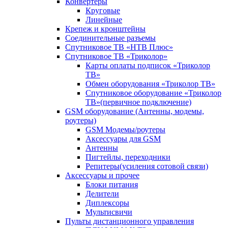
Конвертеры
Круговые
Линейные
Крепеж и кронштейны
Соединительные разъемы
Спутниковое ТВ «НТВ Плюс»
Спутниковое ТВ «Триколор»
Карты оплаты подписок «Триколор
ТВ»
Обмен оборудования «Триколор ТВ»
Спутниковое оборудование «Триколор
ТВ»(первичное подключение)
GSM оборудование (Антенны, модемы,
роутеры)
GSM Модемы/роутеры
Аксессуары для GSM
Антенны
Пигтейлы, переходники
Репитеры(усиления сотовой связи)
Аксессуары и прочее
Блоки питания
Делители
Диплексоры
Мультисвичи
Пульты дистанционного управления