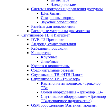
Витая пара
Электрические
Системы контроля и управления доступом
Шлагбаумы
Секционные ворота
Звуковое оповещение
Разъёмы для подключения
Расходные материалы для монтажа
Спутниковое ТВ и Интернет
DVB-Т2 Приставки
Андроид, смарт приставки
Кабельная продукция
Конвертеры
Круговые
Линейные
Крепеж и кронштейны
Соединительные разъемы
Спутниковое ТВ «НТВ Плюс»
Спутниковое ТВ «Триколор»
Карты оплаты подписок «Триколор
ТВ»
Обмен оборудования «Триколор ТВ»
Спутниковое оборудование «Триколор
ТВ»(первичное подключение)
GSM оборудование (Антенны, модемы,