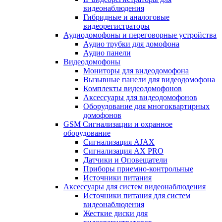
видеонаблюдения
Гибридные и аналоговые
видеорегистраторы
Аудиодомофоны и переговорные устройства
Аудио трубки для домофона
Аудио панели
Видеодомофоны
Мониторы для видеодомофона
Вызывные панели для видеодомофона
Комплекты видеодомофонов
Аксессуары для видеодомофонов
Оборудование для многоквартирных
домофонов
GSM Сигнализации и охранное
оборудование
Сигнализация AJAX
Сигнализация AX PRO
Датчики и Оповещатели
Приборы приемно-контрольные
Источники питания
Аксессуары для систем видеонаблюдения
Источники питания для систем
видеонаблюдения
Жесткие диски для