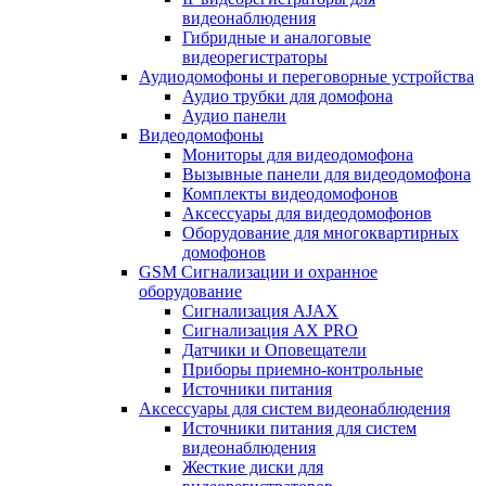
видеонаблюдения
Гибридные и аналоговые
видеорегистраторы
Аудиодомофоны и переговорные устройства
Аудио трубки для домофона
Аудио панели
Видеодомофоны
Мониторы для видеодомофона
Вызывные панели для видеодомофона
Комплекты видеодомофонов
Аксессуары для видеодомофонов
Оборудование для многоквартирных
домофонов
GSM Сигнализации и охранное
оборудование
Сигнализация AJAX
Сигнализация AX PRO
Датчики и Оповещатели
Приборы приемно-контрольные
Источники питания
Аксессуары для систем видеонаблюдения
Источники питания для систем
видеонаблюдения
Жесткие диски для