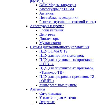
роутеры)
GSM Модемы/роутеры
Аксессуары для GSM
Антенны
Пигтейлы, переходники
Репитеры(усиления сотовой связи)
Аксессуары и прочее
Блоки питания
Делители
Диплексоры
Мультисвичи
Пульты дистанционного управления
ПДУ LUMAX Т2
ПДУ для прочих приставок
ПДУ для спутниковых приставок
«НТВ +»
ПДУ для спутниковых приставок
«Триколор ТВ»
ПДУ для цифровых приставок Т2
«ORIEL»
Универсальные пульты
Антенны
Спутниковые
Усилители для Антенн
Эфирные