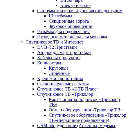
Витая пара
Электрические
Системы контроля и управления доступом
Шлагбаумы
Секционные ворота
Звуковое оповещение
Разъёмы для подключения
Расходные материалы для монтажа
Спутниковое ТВ и Интернет
DVB-Т2 Приставки
Андроид, смарт приставки
Кабельная продукция
Конвертеры
Круговые
Линейные
Крепеж и кронштейны
Соединительные разъемы
Спутниковое ТВ «НТВ Плюс»
Спутниковое ТВ «Триколор»
Карты оплаты подписок «Триколор
ТВ»
Обмен оборудования «Триколор ТВ»
Спутниковое оборудование «Триколор
ТВ»(первичное подключение)
GSM оборудование (Антенны, модемы,