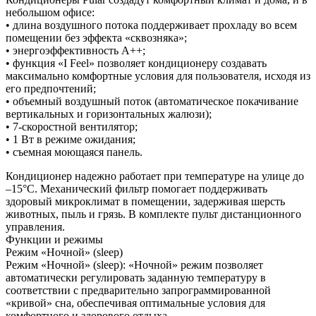
небольшом офисе:
• длина воздушного потока поддерживает прохладу во всем
помещении без эффекта «сквозняка»;
• энергоэффективность А++;
• функция «I Feel» позволяет кондиционеру создавать
максимально комфортные условия для пользователя, исходя из
его предпочтений;
• объемный воздушный поток (автоматическое покачивание
вертикальных и горизонтальных жалюзи);
• 7-скоростной вентилятор;
• 1 Вт в режиме ожидания;
• съемная моющаяся панель.
Кондиционер надежно работает при температуре на улице до
–15°С. Механический фильтр помогает поддерживать
здоровый микроклимат в помещении, задерживая шерсть
животных, пыль и грязь. В комплекте пульт дистанционного
управления.
Функции и режимы
Режим «Ночной» (sleep)
Режим «Ночной» (sleep): «Ночной» режим позволяет
автоматически регулировать заданную температуру в
соответствии с предварительно запрограммированной
«кривой» сна, обеспечивая оптимальные условия для
комфортного и здорового отдыха.