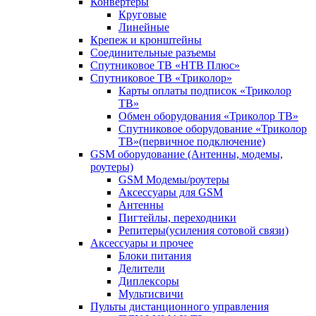
Конвертеры
Круговые
Линейные
Крепеж и кронштейны
Соединительные разъемы
Спутниковое ТВ «НТВ Плюс»
Спутниковое ТВ «Триколор»
Карты оплаты подписок «Триколор
ТВ»
Обмен оборудования «Триколор ТВ»
Спутниковое оборудование «Триколор
ТВ»(первичное подключение)
GSM оборудование (Антенны, модемы,
роутеры)
GSM Модемы/роутеры
Аксессуары для GSM
Антенны
Пигтейлы, переходники
Репитеры(усиления сотовой связи)
Аксессуары и прочее
Блоки питания
Делители
Диплексоры
Мультисвичи
Пульты дистанционного управления