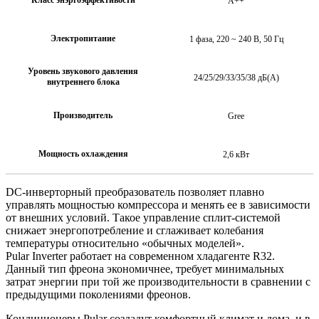
A++
Электропитание
1 фаза, 220 ~ 240 В, 50 Гц
Уровень звукового давления
24/25/29/33/35/38 дБ(А)
внутреннего блока
Производитель
Gree
Мощность охлаждения
2,6 кВт
DC-инверторный преобразователь позволяет плавно
управлять мощностью компрессора и менять ее в зависимости
от внешних условий. Такое управление сплит-системой
снижает энергопотребление и сглаживает колебания
температуры относительно «обычных моделей».
Pular Inverter работает на современном хладагенте R32.
Данный тип фреона экономичнее, требует минимальных
затрат энергии при той же производительности в сравнении с
предыдущими поколениями фреонов.
Кондиционеры Pular создадут комфортный климат и дома, и в