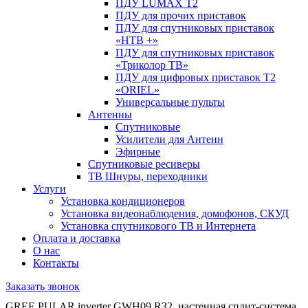
ПДУ LUMAX Т2
ПДУ для прочих приставок
ПДУ для спутниковых приставок
«НТВ +»
ПДУ для спутниковых приставок
«Триколор ТВ»
ПДУ для цифровых приставок Т2
«ORIEL»
Универсальные пульты
Антенны
Спутниковые
Усилители для Антенн
Эфирные
Спутниковые ресиверы
ТВ Шнуры, переходники
Услуги
Установка кондиционеров
Установка видеонаблюдения, домофонов, СКУД
Установка спутникового ТВ и Интернета
Оплата и доставка
О нас
Контакты
Заказать звонок
GREE PULAR inverter GWH09 R32, настенная сплит-система