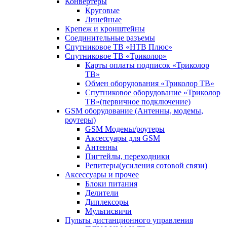
Конвертеры
Круговые
Линейные
Крепеж и кронштейны
Соединительные разъемы
Спутниковое ТВ «НТВ Плюс»
Спутниковое ТВ «Триколор»
Карты оплаты подписок «Триколор
ТВ»
Обмен оборудования «Триколор ТВ»
Спутниковое оборудование «Триколор
ТВ»(первичное подключение)
GSM оборудование (Антенны, модемы,
роутеры)
GSM Модемы/роутеры
Аксессуары для GSM
Антенны
Пигтейлы, переходники
Репитеры(усиления сотовой связи)
Аксессуары и прочее
Блоки питания
Делители
Диплексоры
Мультисвичи
Пульты дистанционного управления