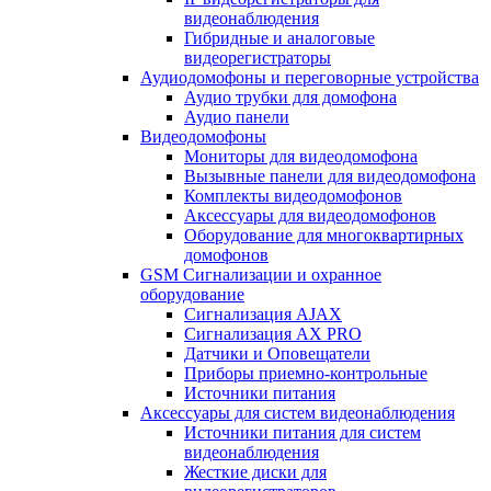
видеонаблюдения
Гибридные и аналоговые
видеорегистраторы
Аудиодомофоны и переговорные устройства
Аудио трубки для домофона
Аудио панели
Видеодомофоны
Мониторы для видеодомофона
Вызывные панели для видеодомофона
Комплекты видеодомофонов
Аксессуары для видеодомофонов
Оборудование для многоквартирных
домофонов
GSM Сигнализации и охранное
оборудование
Сигнализация AJAX
Сигнализация AX PRO
Датчики и Оповещатели
Приборы приемно-контрольные
Источники питания
Аксессуары для систем видеонаблюдения
Источники питания для систем
видеонаблюдения
Жесткие диски для