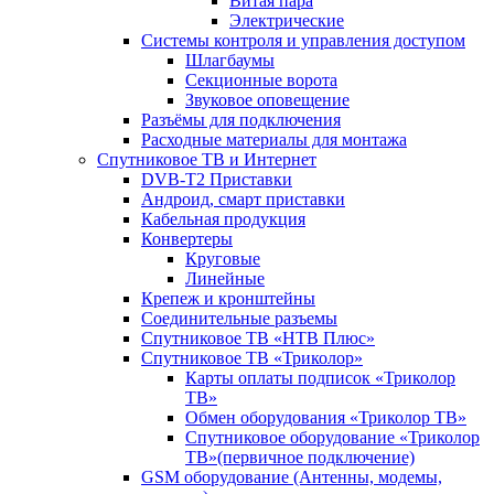
Витая пара
Электрические
Системы контроля и управления доступом
Шлагбаумы
Секционные ворота
Звуковое оповещение
Разъёмы для подключения
Расходные материалы для монтажа
Спутниковое ТВ и Интернет
DVB-Т2 Приставки
Андроид, смарт приставки
Кабельная продукция
Конвертеры
Круговые
Линейные
Крепеж и кронштейны
Соединительные разъемы
Спутниковое ТВ «НТВ Плюс»
Спутниковое ТВ «Триколор»
Карты оплаты подписок «Триколор
ТВ»
Обмен оборудования «Триколор ТВ»
Спутниковое оборудование «Триколор
ТВ»(первичное подключение)
GSM оборудование (Антенны, модемы,