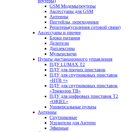
роутеры)
GSM Модемы/роутеры
Аксессуары для GSM
Антенны
Пигтейлы, переходники
Репитеры(усиления сотовой связи)
Аксессуары и прочее
Блоки питания
Делители
Диплексоры
Мультисвичи
Пульты дистанционного управления
ПДУ LUMAX Т2
ПДУ для прочих приставок
ПДУ для спутниковых приставок
«НТВ +»
ПДУ для спутниковых приставок
«Триколор ТВ»
ПДУ для цифровых приставок Т2
«ORIEL»
Универсальные пульты
Антенны
Спутниковые
Усилители для Антенн
Эфирные