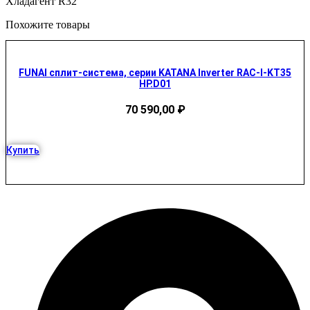
Хладагент R32
Похожите товары
FUNAI сплит-система, серии KATANA Inverter RAC-I-KT35
HP.D01
70 590,00
₽
Купить