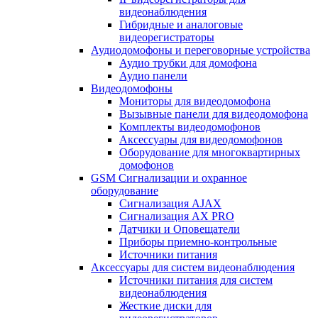
видеонаблюдения
Гибридные и аналоговые
видеорегистраторы
Аудиодомофоны и переговорные устройства
Аудио трубки для домофона
Аудио панели
Видеодомофоны
Мониторы для видеодомофона
Вызывные панели для видеодомофона
Комплекты видеодомофонов
Аксессуары для видеодомофонов
Оборудование для многоквартирных
домофонов
GSM Сигнализации и охранное
оборудование
Сигнализация AJAX
Сигнализация AX PRO
Датчики и Оповещатели
Приборы приемно-контрольные
Источники питания
Аксессуары для систем видеонаблюдения
Источники питания для систем
видеонаблюдения
Жесткие диски для