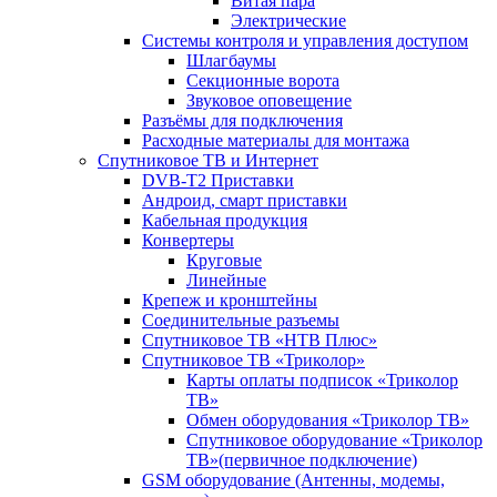
Витая пара
Электрические
Системы контроля и управления доступом
Шлагбаумы
Секционные ворота
Звуковое оповещение
Разъёмы для подключения
Расходные материалы для монтажа
Спутниковое ТВ и Интернет
DVB-Т2 Приставки
Андроид, смарт приставки
Кабельная продукция
Конвертеры
Круговые
Линейные
Крепеж и кронштейны
Соединительные разъемы
Спутниковое ТВ «НТВ Плюс»
Спутниковое ТВ «Триколор»
Карты оплаты подписок «Триколор
ТВ»
Обмен оборудования «Триколор ТВ»
Спутниковое оборудование «Триколор
ТВ»(первичное подключение)
GSM оборудование (Антенны, модемы,