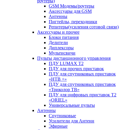
роутеры)
GSM Модемы/роутеры
Аксессуары для GSM
Антенны
Пигтейлы, переходники
Репитеры(усиления сотовой связи)
Аксессуары и прочее
Блоки питания
Делители
Диплексоры
Мультисвичи
Пульты дистанционного управления
ПДУ LUMAX Т2
ПДУ для прочих приставок
ПДУ для спутниковых приставок
«НТВ +»
ПДУ для спутниковых приставок
«Триколор ТВ»
ПДУ для цифровых приставок Т2
«ORIEL»
Универсальные пульты
Антенны
Спутниковые
Усилители для Антенн
Эфирные