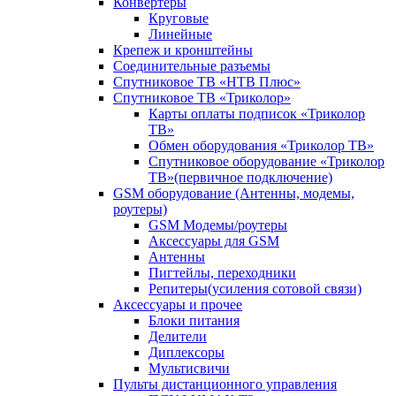
Конвертеры
Круговые
Линейные
Крепеж и кронштейны
Соединительные разъемы
Спутниковое ТВ «НТВ Плюс»
Спутниковое ТВ «Триколор»
Карты оплаты подписок «Триколор
ТВ»
Обмен оборудования «Триколор ТВ»
Спутниковое оборудование «Триколор
ТВ»(первичное подключение)
GSM оборудование (Антенны, модемы,
роутеры)
GSM Модемы/роутеры
Аксессуары для GSM
Антенны
Пигтейлы, переходники
Репитеры(усиления сотовой связи)
Аксессуары и прочее
Блоки питания
Делители
Диплексоры
Мультисвичи
Пульты дистанционного управления