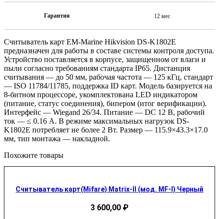
Гарантия
12 мес
Считыватель карт EM-Marine Hikvision DS-K1802E
предназначен для работы в составе системы контроля доступа.
Устройство поставляется в корпусе, защищенном от влаги и
пыли согласно требованиям стандарта IP65. Дистанция
считывания — до 50 мм, рабочая частота — 125 кГц, стандарт
— ISO 11784/11785, поддержка ID карт. Модель базируется на
8-битном процессоре, укомплектована LED индикатором
(питание, статус соединения), бипером (итог верификации).
Интерфейс — Wiegand 26/34. Питание — DC 12 В, рабочий
ток — ≤ 0.16 А. В режиме максимальных нагрузок DS-
K1802E потребляет не более 2 Вт. Размер — 115.9×43.3×17.0
мм, тип монтажа — накладной.
Похожите товары
Считыватель карт(Mifare) Matrix-II (мод. MF-I) Черный
3 600,00
₽