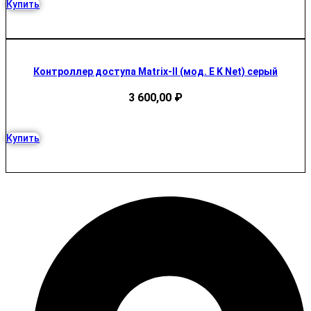
Купить
Контроллер доступа Matrix-II (мод. E K Net) серый
3 600,00
₽
Купить