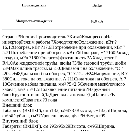
Производитель
Denko
Мощность охлаждения
16,0 кВт
Страна ?ЯпонияПроизводитель ?КитайКомпрессорНе
инверторРежим работы ?Холод/теплоОхлаждение, кВт ?
16,12Обогрев, кВт ?17,6Потребление при охлаждении, кВт ?
5.71Потребление при обогреве, кВт ?6Площадь, м² ?160Расход
воздуха, м³/ч ?1800Энергоэффективность ?AХладагент ?
R410Aø жидкостной трубы, дюйм ?3/8ø газовой трубы, дюйм
?3/4Max длина трассы, м ?50Диапазон t на охлаждение, °С ?
-20…+48Диапазон t на обогрев, °С ?-15…+24Напряжение, В ?
380Сила тока на охлаждение, А ?11Сила тока на обогрев, А ?
10Сечение кабеля питания, мм² ?5×2,5Сечения межблочного
кабеля, мм² ?5×1,5Подключение питания ?Наружный
блокКругопоточныйДаДренажная помпа ?ДаПанель ?В
комплектеГарантия ?3 года
Внешний блок
Габариты (ВхШхГ), см ?132,5х94×37Высота, см132,5Ширина,
см94Глубина, см37Уровень шума, дБа ?60Вес, кг99
Внутренний блок
Габариты (ВхШхГ), см ?95х95х29Высота, см95Ширина,