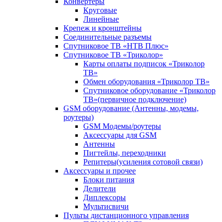
Конвертеры
Круговые
Линейные
Крепеж и кронштейны
Соединительные разъемы
Спутниковое ТВ «НТВ Плюс»
Спутниковое ТВ «Триколор»
Карты оплаты подписок «Триколор
ТВ»
Обмен оборудования «Триколор ТВ»
Спутниковое оборудование «Триколор
ТВ»(первичное подключение)
GSM оборудование (Антенны, модемы,
роутеры)
GSM Модемы/роутеры
Аксессуары для GSM
Антенны
Пигтейлы, переходники
Репитеры(усиления сотовой связи)
Аксессуары и прочее
Блоки питания
Делители
Диплексоры
Мультисвичи
Пульты дистанционного управления