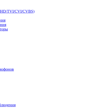
AHD/TVI/CVI/CVBS)
ния
ения
аторы
мофонов
аблюдения