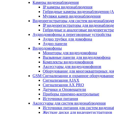
Камеры видеонаблюдения
IP камеры видеонаблюдения
Гибридные камеры видеонаблюдения (
Муляжи камер видеонаблюдения
Видеорегистраторы для систем видеонаблюде
IP видеорегистраторы для видеонаблюд
Гибридные и аналоговые видеорегистр
Аудиодомофоны и переговорные устройства
Аудио трубки для домофона
Аудио панели
Видеодомофоны
Мониторы для видеодомофона
Вызывные панели для видеодомофона
Комплекты видеодомофонов
Аксессуары для видеодомофонов
Оборудование для многоквартирных до
GSM Сигнализации и охранное оборудование
Сигнализация AJAX
Сигнализация AX PRO
Датчики и Оповещатели
Приборы приемно-контрольные
Источники питания
Аксессуары для систем видеонаблюдения
Источники питания для систем видеон
Жесткие диски для видеорегистраторов