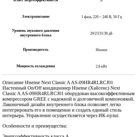
А
Электропитание
1 фаза, 220 ~ 240 В, 50 Гц
Уровень звукового давления
20/23/31/38 дБ
внутреннего блока
Производитель
Hisense
Мощность охлаждения
2,6 кВт
Описание Hisense Next Classic A AS-09HR4RLRCJ01
Настенный On/Off кондиционер Hisense (Хайсенс) Next
Classic A AS-09HR4RLRCJ01 оборудован высокоэффективным
компрессором GREE с надежной и долговечной компоновкой.
Лаконичный дизайн внутреннего блока позволяет легко
интегрировать его в помещении и создать единый стиль
интерьера. Управление осуществляется через ИК-пульт.
Особенности и преимущества:
Энергоэффективность класса А