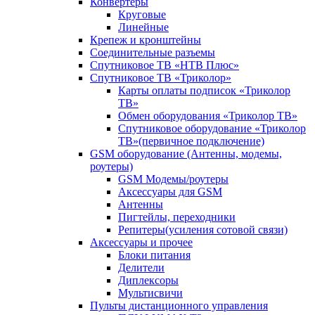
Конвертеры
Круговые
Линейные
Крепеж и кронштейны
Соединительные разъемы
Спутниковое ТВ «НТВ Плюс»
Спутниковое ТВ «Триколор»
Карты оплаты подписок «Триколор
ТВ»
Обмен оборудования «Триколор ТВ»
Спутниковое оборудование «Триколор
ТВ»(первичное подключение)
GSM оборудование (Антенны, модемы,
роутеры)
GSM Модемы/роутеры
Аксессуары для GSM
Антенны
Пигтейлы, переходники
Репитеры(усиления сотовой связи)
Аксессуары и прочее
Блоки питания
Делители
Диплексоры
Мультисвичи
Пульты дистанционного управления