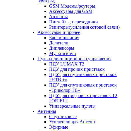
роутеры)
GSM Модемы/роутеры
Аксессуары для GSM
Антенны
Пигтейлы, переходники
Репитеры(усиления сотовой связи)
Аксессуары и прочее
Блоки питания
Делители
Диплексоры
Мультисвичи
Пульты дистанционного управления
ПДУ LUMAX Т2
ПДУ для прочих приставок
ПДУ для спутниковых приставок
«НТВ +»
ПДУ для спутниковых приставок
«Триколор ТВ»
ПДУ для цифровых приставок Т2
«ORIEL»
Универсальные пульты
Антенны
Спутниковые
Усилители для Антенн
Эфирные