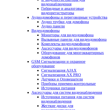
видеонаблюдения
Гибридные и аналоговые
видеорегистраторы
Аудиодомофоны и переговорные устройства
Аудио трубки для домофона
Аудио панели
Видеодомофоны
Мониторы для видеодомофона
Вызывные панели для видеодомофона
Комплекты видеодомофонов
Аксессуары для видеодомофонов
Оборудование для многоквартирных
домофонов
GSM Сигнализации и охранное
оборудование
Сигнализация AJAX
Сигнализация AX PRO
Датчики и Оповещатели
Приборы приемно-контрольные
Источники питания
Аксессуары для систем видеонаблюдения
Источники питания для систем
видеонаблюдения
Жесткие диски для