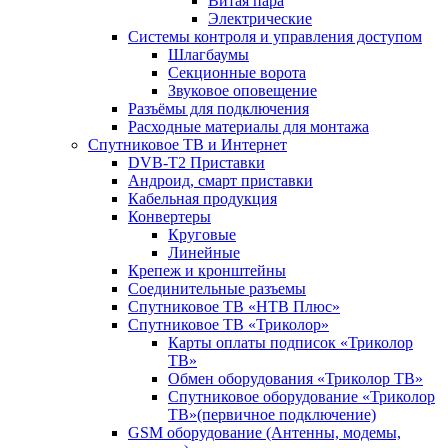
Витая пара
Электрические
Системы контроля и управления доступом
Шлагбаумы
Секционные ворота
Звуковое оповещение
Разъёмы для подключения
Расходные материалы для монтажа
Спутниковое ТВ и Интернет
DVB-Т2 Приставки
Андроид, смарт приставки
Кабельная продукция
Конвертеры
Круговые
Линейные
Крепеж и кронштейны
Соединительные разъемы
Спутниковое ТВ «НТВ Плюс»
Спутниковое ТВ «Триколор»
Карты оплаты подписок «Триколор
ТВ»
Обмен оборудования «Триколор ТВ»
Спутниковое оборудование «Триколор
ТВ»(первичное подключение)
GSM оборудование (Антенны, модемы,