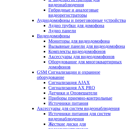
видеонаблюдения
Гибридные и аналоговые
видеорегистраторы
Аудиодомофоны и переговорные устройства
Аудио трубки для домофона
Аудио панели
Видеодомофоны
Мониторы для видеодомофона
Вызывные панели для видеодомофона
Комплекты видеодомофонов
Аксессуары для видеодомофонов
Оборудование для многоквартирных
домофонов
GSM Сигнализации и охранное
оборудование
Сигнализация AJAX
Сигнализация AX PRO
Датчики и Оповещатели
Приборы приемно-контрольные
Источники питания
Аксессуары для систем видеонаблюдения
Источники питания для систем
видеонаблюдения
Жесткие диски для