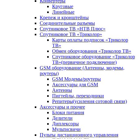
Конвертеры
Круговые
Линейные
Крепеж и кронштейны
Соединительные разъемы
Спутниковое ТВ «НТВ Плюс»
Спутниковое ТВ «Триколор»
Карты оплаты подписок «Триколор
ТВ»
Обмен оборудования «Триколор ТВ»
Спутниковое оборудование «Триколор
ТВ»(первичное подключение)
GSM оборудование (Антенны, модемы,
роутеры)
GSM Модемы/роутеры
Аксессуары для GSM
Антенны
Пигтейлы, переходники
Репитеры(усиления сотовой связи)
Аксессуары и прочее
Блоки питания
Делители
Диплексоры
Мультисвичи
Пульты дистанционного управления