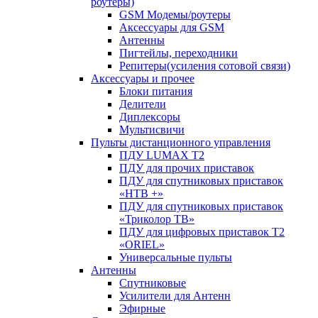
роутеры)
GSM Модемы/роутеры
Аксессуары для GSM
Антенны
Пигтейлы, переходники
Репитеры(усиления сотовой связи)
Аксессуары и прочее
Блоки питания
Делители
Диплексоры
Мультисвичи
Пульты дистанционного управления
ПДУ LUMAX Т2
ПДУ для прочих приставок
ПДУ для спутниковых приставок
«НТВ +»
ПДУ для спутниковых приставок
«Триколор ТВ»
ПДУ для цифровых приставок Т2
«ORIEL»
Универсальные пульты
Антенны
Спутниковые
Усилители для Антенн
Эфирные