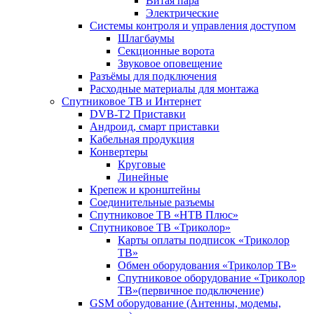
Витая пара
Электрические
Системы контроля и управления доступом
Шлагбаумы
Секционные ворота
Звуковое оповещение
Разъёмы для подключения
Расходные материалы для монтажа
Спутниковое ТВ и Интернет
DVB-Т2 Приставки
Андроид, смарт приставки
Кабельная продукция
Конвертеры
Круговые
Линейные
Крепеж и кронштейны
Соединительные разъемы
Спутниковое ТВ «НТВ Плюс»
Спутниковое ТВ «Триколор»
Карты оплаты подписок «Триколор
ТВ»
Обмен оборудования «Триколор ТВ»
Спутниковое оборудование «Триколор
ТВ»(первичное подключение)
GSM оборудование (Антенны, модемы,